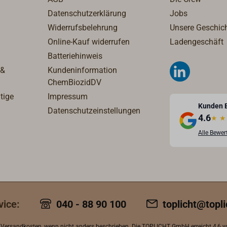
Datenschutzerklärung
Jobs
Widerrufsbelehrung
Unsere Geschic
Online-Kauf widerrufen
Ladengeschäft
Batteriehinweis
 &
Kundeninformation
ChemBiozidDV
tige
Impressum
Kunden 
Datenschutzeinstellungen
4.6
★
★
Alle Bewe
vice:
040 - 88 90 100
toplicht@topli
.
Versandkosten
, wenn nicht anders beschrieben. Die TOPLICHT GmbH erreicht
4,6 