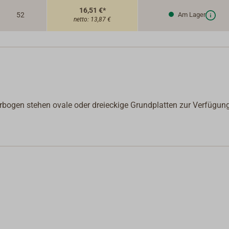
16,51 €*
52
Am Lager
netto:
13,87 €
rbogen stehen ovale oder dreieckige Grundplatten zur Verfügung