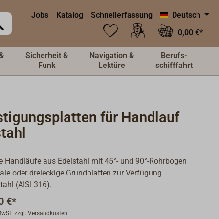
Jobs
Katalog
Schnellerfassung
Deutsch
0,00 €*
&
Sicherheit &
Navigation &
Berufs-
Funk
Lektüre
schifffahrt
tigungsplatten für Handlauf
tahl
e Handläufe aus Edelstahl mit 45°- und 90°-Rohrbogen
ale oder dreieckige Grundplatten zur Verfügung.
tahl (AISI 316).
0 €*
 MwSt. zzgl. Versandkosten