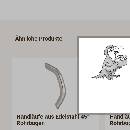
Ähnliche Produkte
Handläufe aus Edelstahl 45°-
Handläu
Rohrbogen
Rohrbo