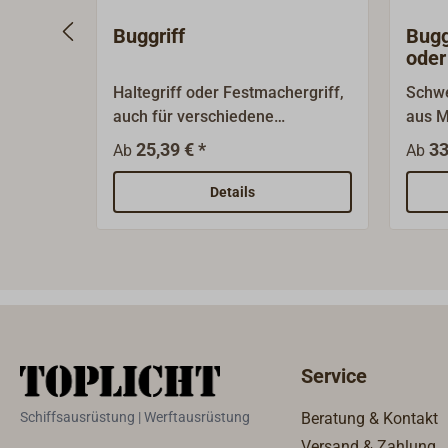
Buggriff
Buggri
oder
Haltegriff oder Festmachergriff,
Schwe
auch für verschiedene
aus M
Anwendungen im Innenbereich
für v
25,39 € *
33
Ab
Ab
geeignet (z. B. Schrankgriffe).
im In
Aus Messingguss, Oberfläche
Befes
Details
poliert oder verchromt.
über 
Gewinde M5. 
oder 
Service
Schiffsausrüstung | Werftausrüstung
Beratung & Kontakt
Versand & Zahlung