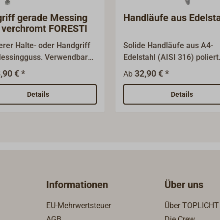
ff gerade Messing
Handläufe aus Edelst
 verchromt FORESTI
rer Halte- oder Handgriff
Solide Handläufe aus A4-
essingguss. Verwendbar
Edelstahl (AISI 316) poliert
erschiedene Anwendungen
angeschweißten Grundplat
,90 € *
32,90 € *
Ab
nen- und Außenbereich. Die
(Durchmesser 60 mm) hab
tigung erfolgt von unten
drei Befestigungsbohrunge
Details
Details
zwei Sackloch-Bohrungen,
mm).Der Rohrdurchmesser
Oberfläche poliert
beträgt 25 mm, die lichte 
verchromt.
ist 45 mm.
Informationen
Über uns
EU-Mehrwertsteuer
Über TOPLICHT
AGB
Die Crew