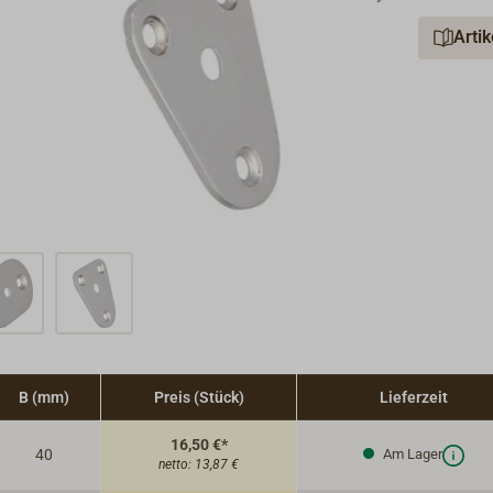
Arti
B (mm)
Preis (Stück)
Lieferzeit
16,50 €*
40
Am Lager
netto:
13,87 €