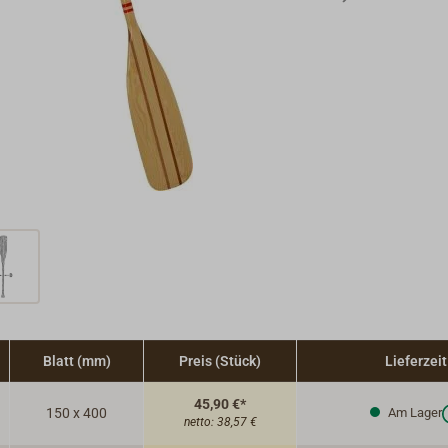
Blatt (mm)
Preis (Stück)
Lieferzeit
45,90 €*
150 x 400
Am Lager
netto:
38,57 €