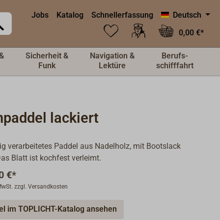
Jobs
Katalog
Schnellerfassung
Deutsch
0,00 €*
&
Sicherheit &
Navigation &
Berufs-
Funk
Lektüre
schifffahrt
paddel lackiert
g verarbeitetes Paddel aus Nadelholz, mit Bootslack
Das Blatt ist kochfest verleimt.
0 €*
 MwSt. zzgl. Versandkosten
kel im TOPLICHT-Katalog ansehen