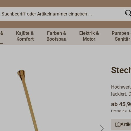
 &
Kajüte &
Farben &
Elektrik &
Pumpen 
Komfort
Bootsbau
Motor
Sanitär
Stech
Hochwerti
lackiert. 
ab
45,9
Preise inkl.
Arti