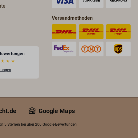
hte
Versandmethoden
Bewertungen
★
★
★
rtungen
cht.de
Google Maps
von 5 Sternen bei über 200 Google-Bewertungen