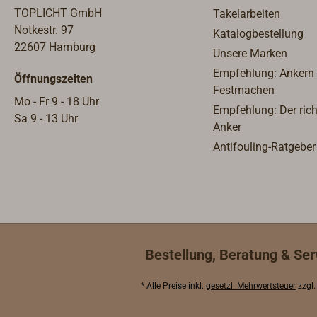
Informationen".Hinweis: Bitte
Berec
TOPLICHT GmbH
Takelarbeiten
beachten Sie, dass für Artikel
unten
Notkestr. 97
Katalogbestellung
über 1,10 m Länge erhöhte
Infor
22607 Hamburg
Unsere Marken
Versandkosten anfallen.
beach
Empfehlung: Ankern
Öffnungszeiten
über 
Festmachen
Versa
Mo - Fr 9 - 18 Uhr
Empfehlung: Der rich
Sa 9 - 13 Uhr
Anker
Antifouling-Ratgeber
Bestellung, Beratung & Ser
* Alle Preise inkl.
gesetzl. Mehrwertsteuer
zzgl