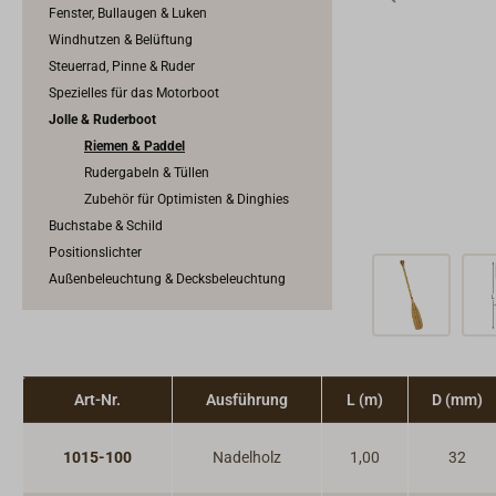
Fenster, Bullaugen & Luken
Windhutzen & Belüftung
Steuerrad, Pinne & Ruder
Spezielles für das Motorboot
Jolle & Ruderboot
Riemen & Paddel
Rudergabeln & Tüllen
Zubehör für Optimisten & Dinghies
Buchstabe & Schild
Positionslichter
Außenbeleuchtung & Decksbeleuchtung
Art-Nr.
Ausführung
L (m)
D (mm)
1015-100
Nadelholz
1,00
32