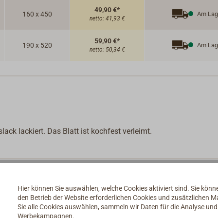
49,90 €*
160 x 450
Am Lag
netto:
41,93 €
59,90 €*
190 x 520
Am Lag
netto:
50,34 €
ack lackiert. Das Blatt ist kochfest verleimt.
Hier können Sie auswählen, welche Cookies aktiviert sind. Sie kön
den Betrieb der Website erforderlichen Cookies und zusätzlichen 
Sie alle Cookies auswählen, sammeln wir Daten für die Analyse un
Werbekampagnen.