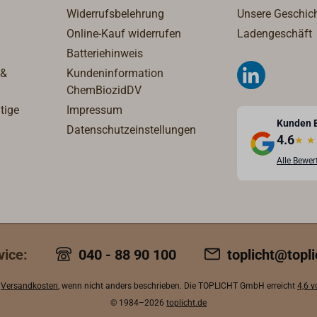
hnungshilfe finden Sie
Widerrufsbelehrung
Unsere Geschic
 unter "Downloads &
Online-Kauf widerrufen
Ladengeschäft
mationen"!Hinweis: Bitte
Batteriehinweis
ten Sie, dass für Artikel
 &
Kundeninformation
1,10 m Länge erhöhte
ChemBiozidDV
ndkosten anfallen.
tige
Impressum
Kunden 
Datenschutzeinstellungen
4.6
★
★
Alle Bewe
vice:
040 - 88 90 100
toplicht@topli
.
Versandkosten
, wenn nicht anders beschrieben. Die TOPLICHT GmbH erreicht
4,6 
© 1984–2026
toplicht.de