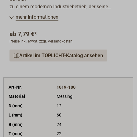
zu einem modernen Industriebetrieb, der seine
traditionellen Wurzeln nicht vergessen hat. Heute
mehr Informationen
fertigt FORESTI Bootsbeschläge, Schiffsfenster,
Sanitärzubehör, Innenbeschläge und vor allem ein
ab
7,79 €*
breites Sortiment hochwertiger Leuchten für den
Preise inkl. MwSt. zzgl. Versandkosten
Schiffs- und Landgebrauch.
Artikel im TOPLICHT-Katalog ansehen
Art-Nr.
1019-100
Material
Messing
D (mm)
12
L (mm)
60
B (mm)
24
T (mm)
22