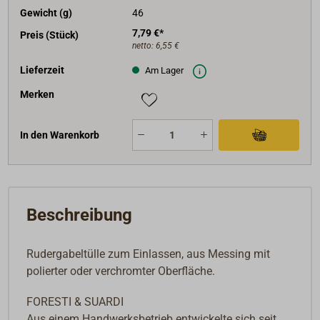
Gewicht (g)
46
7,79 €*
Preis (Stück)
netto:
6,55 €
Lieferzeit
Am Lager
Merken
In den Warenkorb
Beschreibung
Rudergabeltülle zum Einlassen, aus Messing mit
polierter oder verchromter Oberfläche.
FORESTI & SUARDI
Aus einem Handwerksbetrieb entwickelte sich seit