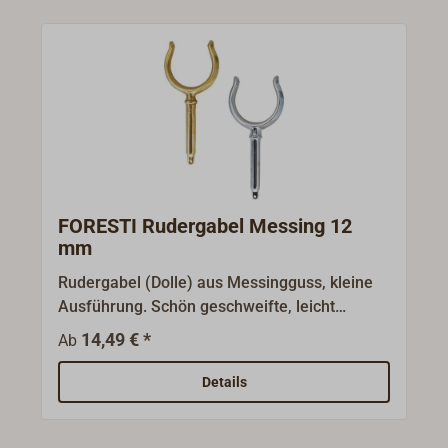
FORESTI Rudergabel Messing 12
mm
Rudergabel (Dolle) aus Messingguss, kleine
Ausführung. Schön geschweifte, leicht
kantige Form. Oberfläche Messing poliert
14,49 € *
Ab
oder Messing verchromt.Lieferung ohne
Tüllen.FORESTI & SUARDIAus einem
Details
Handwerksbetrieb entwickelte sich seit 1961
die norditalienische Messinggießerei