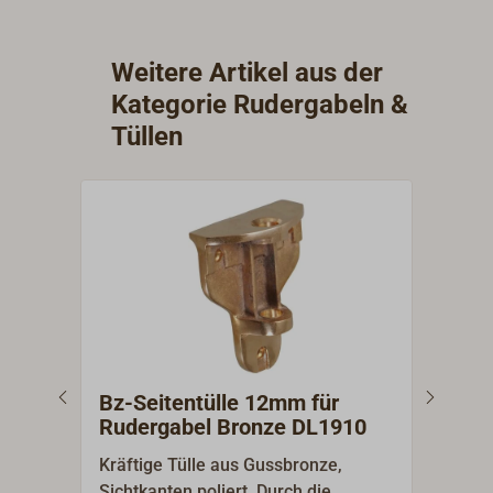
FORESTI & SUARDIzu einem modernen
Industriebetrieb, der seine traditionellen
Wurzeln nicht vergessen hat. Heute fertigt
Weitere Artikel aus der
FORESTI Bootsbeschläge, Schiffsfenster,
Kategorie Rudergabeln &
Sanitärzubehör, Innenbeschläge und vor
Tüllen
allem ein breites Sortiment hochwertiger
Leuchten für den Schiffs- und Landgebrauch.
Bz-Seitentülle 12mm für
DAV
Rudergabel Bronze DL1910
Kräftige Tülle aus Gussbronze,
Mit 
Sichtkanten poliert. Durch die
hand