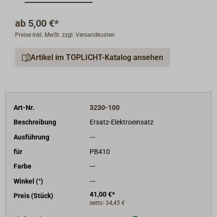
dass der Austausch der Linsen sinnvoll sein kann. Die
Linsen werden geliefert mit vier Popnieten, der
ab
5,00 €*
Dichtungssatz enthält zwei Weichgummidichtungen.
Preise inkl. MwSt. zzgl. Versandkosten
Auch der Elektroeinsatz mit Bajonettfassung ist
austauschbar.
Artikel im TOPLICHT-Katalog ansehen
Art-Nr.
3230-100
Beschreibung
Ersatz-Elektroeinsatz
Ausführung
---
für
PB410
Farbe
---
Winkel (°)
---
41,00 €*
Preis (Stück)
netto:
34,45 €