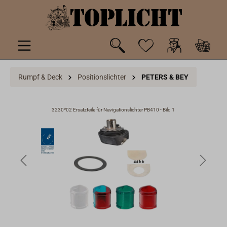
inhalt springen
Rumpf & Deck
Positionslichter
PETERS & BEY
3230*02 Ersatzteile für Navigationslichter PB410 - Bild 1