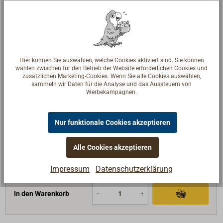
Art-Nr.
3230-110
Beschreibung
Ersatz-Dichtungssatz
Hier können Sie auswählen, welche Cookies aktiviert sind. Sie können
Ausführung
---
wählen zwischen für den Betrieb der Website erforderlichen Cookies und
zusätzlichen Marketing-Cookies. Wenn Sie alle Cookies auswählen,
für
PB410
sammeln wir Daten für die Analyse und das Aussteuern von
Werbekampagnen.
Farbe
---
Winkel (°)
---
Nur funktionale Cookies akzeptieren
19,50 €*
Preis (Stück)
netto:
16,39 €
Alle Cookies akzeptieren
Lieferzeit
Am Lager
Merken
Impressum
Datenschutzerklärung
In den Warenkorb