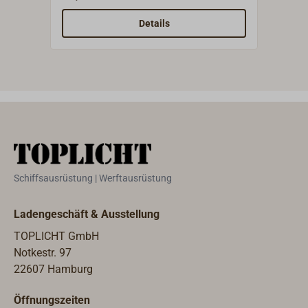
Form. 
eine
Details
und 
vers
Gewi
und 
Schiffsausrüstung | Werftausrüstung
Ladengeschäft & Ausstellung
TOPLICHT GmbH
Notkestr. 97
22607 Hamburg
Öffnungszeiten