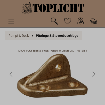
inhalt springen
Rumpf & Deck
Püttinge & Stevenbeschläge
1380*04 Grundplatte (Pütting) Trapezform Bronze SPARTAN - Bild 1