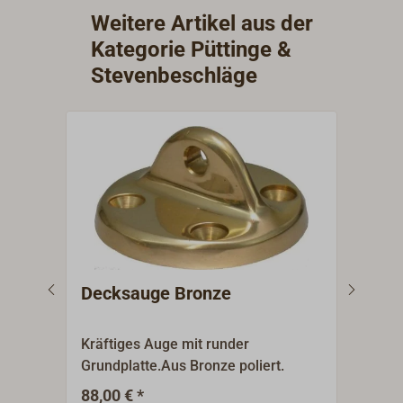
ausgelegt. Oberfläche Bronze matt
Spann
Weitere Artikel aus der
getrommelt.Ein Produkt der
Grund
Kategorie Püttinge &
renommierten amerikanischen
diese
Stevenbeschläge
Giesserei SPARTAN.
ausge
getro
renom
Giess
Decksauge Bronze
Dec
Gew
Kräftiges Auge mit runder
Poli
Grundplatte.Aus Bronze poliert.
Mess
Anwe
88,00 € *
1
Ab