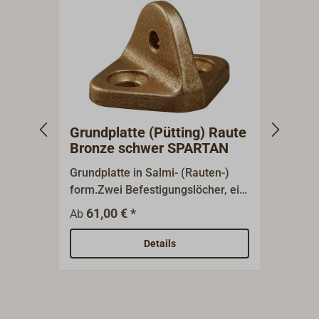
Grundplatte (Pütting) Raute
Vors
Bronze schwer SPARTAN
SPA
Grundplatte in Salmi- (Rauten-)
Grundp
form.Zwei Befestigungslöcher, ein
gestre
Auge.Diese schweren
Salmif
61,00 € *
119,0
Ab
Püttingplatten aus hochfester
Vorst
Marinebronze dienen zur
Senkl
Details
Befestigung von Spannern oder
Befes
Schäkeln.Auf Grund der
mm u
Dimensionierung sind diese
Pütti
Platten für hohe Bruchlasten
Marin