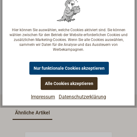
Hier können Sie auswählen, welche Cookies aktiviert sind. Sie können
Fragen zum Artikel?
wählen zwischen für den Betrieb der Website erforderlichen Cookies und
zusätzlichen Marketing-Cookies. Wenn Sie alle Cookies auswählen,
Reden Sie mit Handwerkern, Bootsbauern und
sammeln wir Daten für die Analyse und das Aussteuern von
Seglerinnen. Wir verstehen Ihre Fragen und geben die
Werbekampagnen.
passende Antwort.
Experten kontaktieren
Nur funktionale Cookies akzeptieren
Alle Cookies akzeptieren
Impressum
Datenschutzerklärung
Ähnliche Artikel