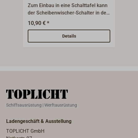
Zum Einbau in eine Schalttafel kann
Ein- 
der Scheibenwischer-Schalter in den
Kunst
kleinen Einbaurahmen eingeklickt
oder
10,90 € *
4
Ab
werden.Einbaurahmen-Einbaumaß H
Sche
x B x T: 48 x 24 x 28 mm.Farbe:
Mit 
Details
schwarz.
Einba
Schal
Einb
Der 
Lief
best
Arti
x 24
Schiffsausrüstung | Werftausrüstung
Ladengeschäft & Ausstellung
TOPLICHT GmbH