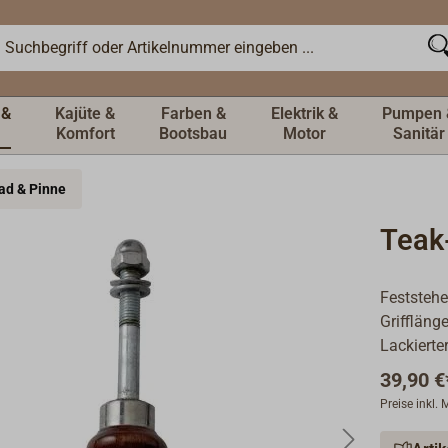
 &
Kajüte &
Farben &
Elektrik &
Pumpen 
Komfort
Bootsbau
Motor
Sanitär
rad & Pinne
Teak-
Feststehe
Grifflän
Lackierte
39,90 €
Preise inkl.