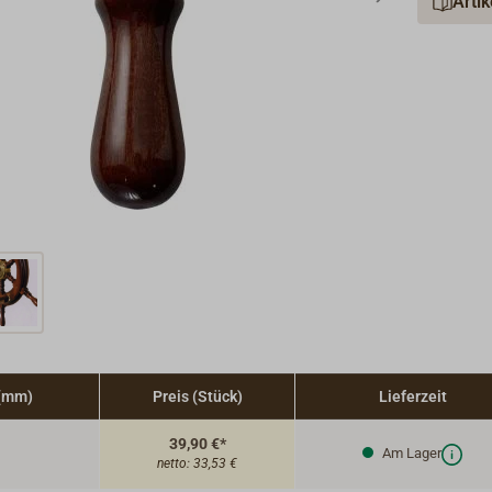
Arti
 (mm)
Preis (Stück)
Lieferzeit
39,90 €*
Am Lager
netto:
33,53 €