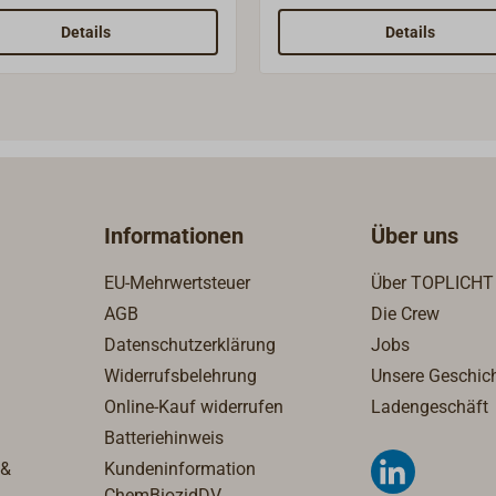
ach mit Bootslack lackiert
Klappgriff aus Messing.Da
iegen angenehm in der
Schaftgewinde ist M12, Lä
Details
Details
 Das Drehlager ist im Griff
60 mm, der Griff hat eine 
pgriff mit
von 85 mm und einen
ngbasis zum Anschrauben,
Durchmesser von 22 mm.E
platte 34 x 45 mm,
Drehhülse über dem Klapp
riff drehbar gelagert, aus
erlaubt ein leichtes
ertem Teakholz.
Drehen.Lieferbare Oberfläc
Messing poliert. Gewicht: 2
Informationen
Über uns
EU-Mehrwertsteuer
Über TOPLICHT
AGB
Die Crew
Datenschutzerklärung
Jobs
Widerrufsbelehrung
Unsere Geschic
Online-Kauf widerrufen
Ladengeschäft
Batteriehinweis
 &
Kundeninformation
ChemBiozidDV