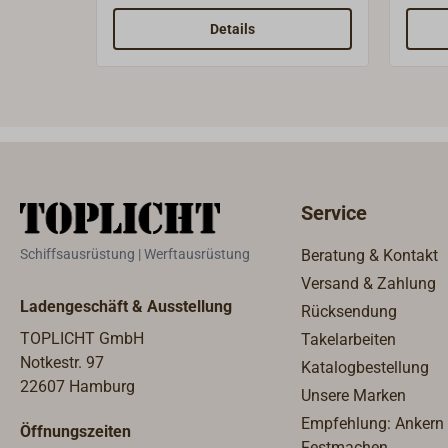
Schelle aus Edelstahl ermöglicht
mehrf
die Montage an einer Speiche
und l
Details
oder am Aussenring (D = ca. 20
Hand.
mm) des Steuerrades. Knopf-
montiert. Klap
Durchmesser 38 mm, Bolzen
Messi
5/16" x 15 mm.
Grund
Handg
lacki
Service
Schiffsausrüstung | Werftausrüstung
Beratung & Kontakt
Versand & Zahlung
Ladengeschäft & Ausstellung
Rücksendung
TOPLICHT GmbH
Takelarbeiten
Notkestr. 97
Katalogbestellung
22607 Hamburg
Unsere Marken
Empfehlung: Ankern
Öffnungszeiten
Festmachen