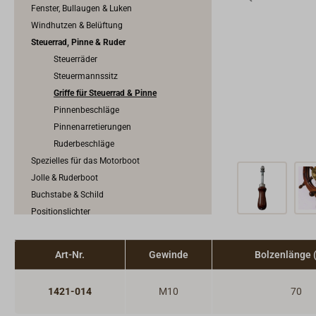
Fenster, Bullaugen & Luken
Windhutzen & Belüftung
Steuerrad, Pinne & Ruder
Steuerräder
Steuermannssitz
Griffe für Steuerrad & Pinne
Pinnenbeschläge
Pinnenarretierungen
Ruderbeschläge
Spezielles für das Motorboot
Jolle & Ruderboot
Buchstabe & Schild
Positionslichter
Außenbeleuchtung & Decksbeleuchtung
Art-Nr.
Gewinde
Bolzenlänge
1421-014
M10
70