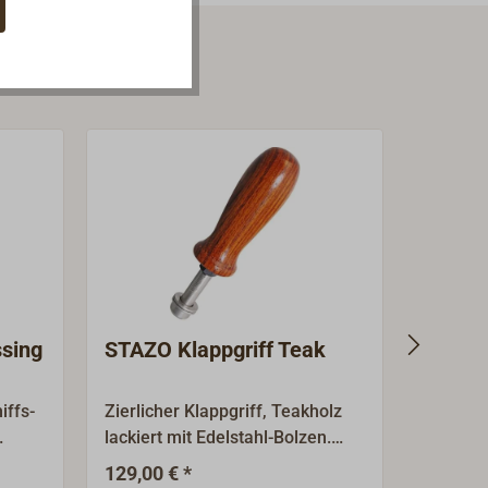
sing
STAZO Klappgriff Teak
Teak- 
Ringm
Steuer
iffs-
Zierlicher Klappgriff, Teakholz
Formsch
lackiert mit Edelstahl-Bolzen.
lackiert
Passend zu den STAZO-Yacht-
Schmuc
129,00 € *
43,90 €