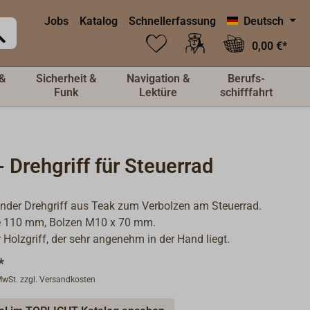
Jobs
Katalog
Schnellerfassung
Deutsch
0,00 €*
&
Sicherheit &
Navigation &
Berufs-
Funk
Lektüre
schifffahrt
 Drehgriff für Steuerrad
nder Drehgriff aus Teak zum Verbolzen am Steuerrad.
ge 110 mm, Bolzen M10 x 70 mm.
r Holzgriff, der sehr angenehm in der Hand liegt.
*
 MwSt. zzgl. Versandkosten