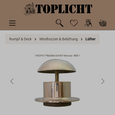
inhalt springen
Rumpf & Deck
Windhutzen & Belüftung
Lüfter
1453*01 Pilzlüfter DAVEY Bronze - Bild 1