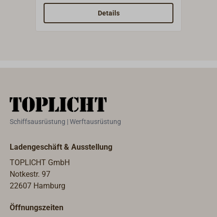
lässt sich von unten mit kräftiger
werd
Details
Knebelschraube oder von oben mit
Inse
Vierkant vollständig wasserdicht
verschließen.
Schiffsausrüstung | Werftausrüstung
Ladengeschäft & Ausstellung
TOPLICHT GmbH
Notkestr. 97
22607 Hamburg
Öffnungszeiten