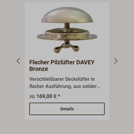
Flacher Pilzlüfter DAVEY
Deck
Bronze
DAVE
Verschließbarer Deckslüfter in
Diese
flacher Ausführung, aus solider
handp
Gussbronze, Oberfläche
durch
169,00 € *
475,0
Ab
handpoliert.Gefertigt vom
zusätz
britischen Traditionshaus DAVEY
lässt 
Details
London.Wird mit kräftiger
Knebe
Knebelschraube verschlossen.Die
Vierka
kleine Ausführung 1454-075 hat
versc