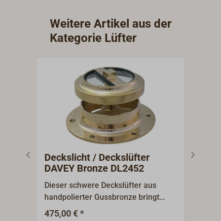
eine kugelige Kappe, die anderen
beiden Größen eine abgeflachtere
Weitere Artikel aus der
Form.
Kategorie Lüfter
Deckslicht / Deckslüfter
Dec
DAVEY Bronze DL2452
Dieser schwere Deckslüfter aus
Stabiler
handpolierter Gussbronze bringt
Edel
durch seinen Glaseinsatz
Abdec
475,00 € *
9
Ab
zusätzliches Licht unter Deck. Er
von 