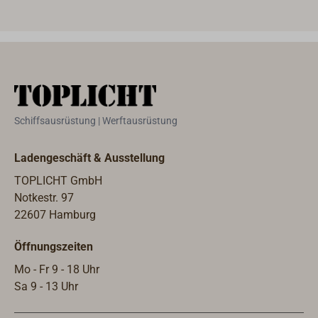
verchromt. Nadellager in
Nylonkäfigen, kräftige Bronze-Pallen
mit Edelstahl-Federn.Aufnahme für
Windenkurbel (Standard 11/16").Als
optionales Zubehör ist eine
passende Bronze-Schotklemme mit
Basisplatte lieferbar.
Schiffsausrüstung | Werftausrüstung
Ladengeschäft & Ausstellung
TOPLICHT GmbH
Notkestr. 97
22607 Hamburg
Öffnungszeiten
Mo - Fr 9 - 18 Uhr
Sa 9 - 13 Uhr