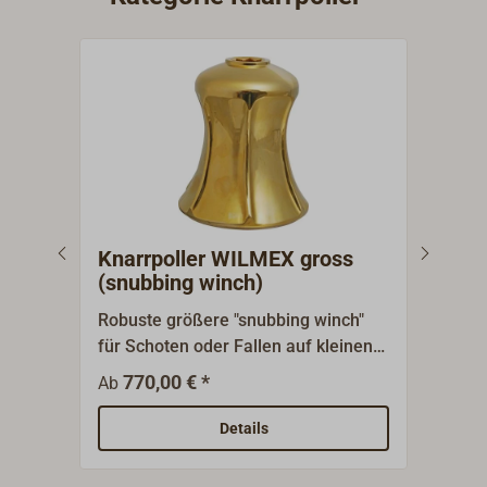
Knarrpoller WILMEX gross
Kna
(snubbing winch)
(sn
Robuste größere "snubbing winch"
Robuste kle
für Schoten oder Fallen auf kleinen
Scho
Kreuzern oder Reffleinen oder
klei
770,00 € *
4
Ab
Ab
Strecker auf größeren
Guss
Schiffen.Technische Ausführung:
Nylo
Details
Glatter Korpus aus Gussbronze,
mit 
Oberfläche Bronze poliert oder