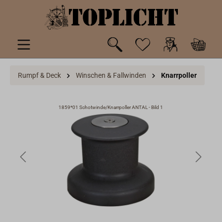
inhalt springen
Rumpf & Deck
Winschen & Fallwinden
Knarrpoller
1859*01 Schotwinde/Knarrpoller ANTAL - Bild 1