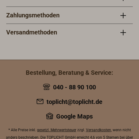
Zahlungsmethoden
Versandmethoden
Bestellung, Beratung & Service:
040 - 88 90 100
toplicht@toplicht.de
Google Maps
* Alle Preise inkl.
gesetzl. Mehrwertsteuer
zzgl.
Versandkosten
, wenn nicht
anders beschrieben. Die TOPLICHT GmbH erreicht
4,6 von 5 Sternen bei über