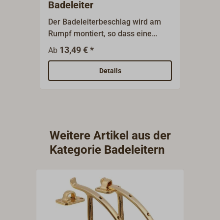
Badeleiter
Bade
Der Badeleiterbeschlag wird am
Einfa
Rumpf montiert, so dass eine
Badel
Leiter mit den passenden Haken
Rumpf
13,49 € *
13
Ab
Ab
(siehe passende Artikel)
Haken
eingehängt werden kann.Lieferbar
für Ba
Details
aus poliertem oder verchromten
1579-
Messing.
muss 
werde
oder 
Liefe
Weitere Artikel aus der
werde
Kategorie Badeleitern
Holzs