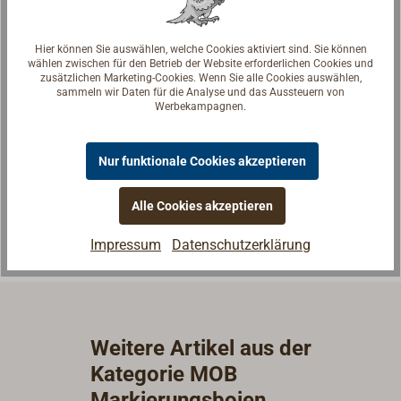
Hier können Sie auswählen, welche Cookies aktiviert sind. Sie können
wählen zwischen für den Betrieb der Website erforderlichen Cookies und
zusätzlichen Marketing-Cookies. Wenn Sie alle Cookies auswählen,
sammeln wir Daten für die Analyse und das Aussteuern von
Fragen zum Artikel?
Werbekampagnen.
Reden Sie mit Handwerkern, Bootsbauern und
Seglerinnen. Wir verstehen Ihre Fragen und geben die
Nur funktionale Cookies akzeptieren
passende Antwort.
Experten kontaktieren
Alle Cookies akzeptieren
Impressum
Datenschutzerklärung
Weitere Artikel aus der
Kategorie MOB
Markierungsbojen