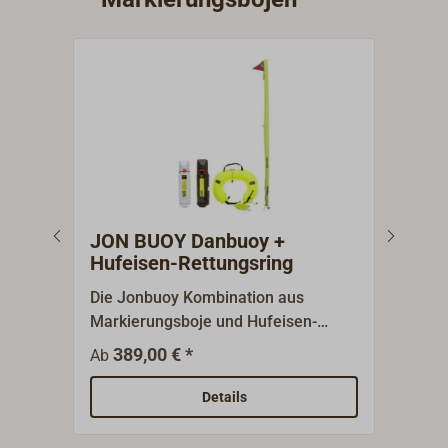
JON BUOY Danbuoy +
Mar
Hufeisen-Rettungsring
Die Jonbuoy Kombination aus
Das 
Markierungsboje und Hufeisen-
LED-N
Rettungsring besticht durch ihre
Plas
389,00 € *
67,9
Ab
kompakten,
(Art
unauffälligen Maße.Wahlweise im
ande
Details
weißen oder schwarzen (Carbon-
in di
Optik), schlagfesten Hard Case
mitg