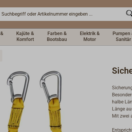
 &
Kajüte &
Farben &
Elektrik &
Pumpen 
Komfort
Bootsbau
Motor
Sanitär
Sich
Sicherung
Besonders
halbe Lä
Länge au
Mit zwei 
Entsprich