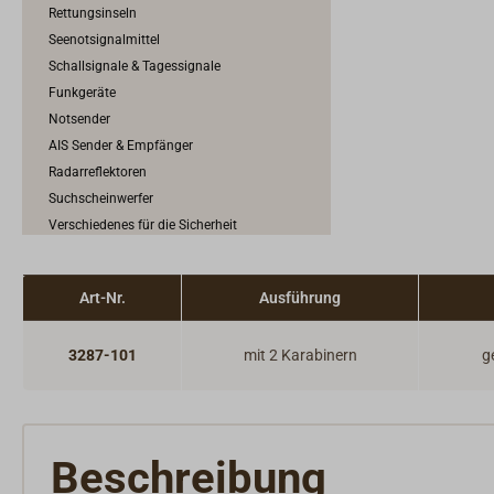
Rettungsinseln
Seenotsignalmittel
Schallsignale & Tagessignale
Funkgeräte
Notsender
AIS Sender & Empfänger
Radarreflektoren
Suchscheinwerfer
Verschiedenes für die Sicherheit
Art-Nr.
Ausführung
3287-101
mit 2 Karabinern
g
Beschreibung