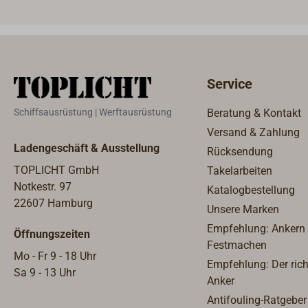
cm.
immer
Punkt
aus 3
Gurtb
den G
Service
50 % 
Überla
Schiffsausrüstung | Werftausrüstung
Beratung & Kontakt
wenn 
Versand & Zahlung
Arbei
Ladengeschäft & Ausstellung
Rücksendung
wurde
Siche
TOPLICHT GmbH
Takelarbeiten
ausge
Notkestr. 97
Katalogbestellung
muss.
22607 Hamburg
Unsere Marken
Paten
Empfehlung: Ankern
Öffnungszeiten
Fixie
Festmachen
Rettu
Mo - Fr 9 - 18 Uhr
Empfehlung: Der rich
Spezi
Sa 9 - 13 Uhr
Anker
aus h
Antifouling-Ratgeber
extra