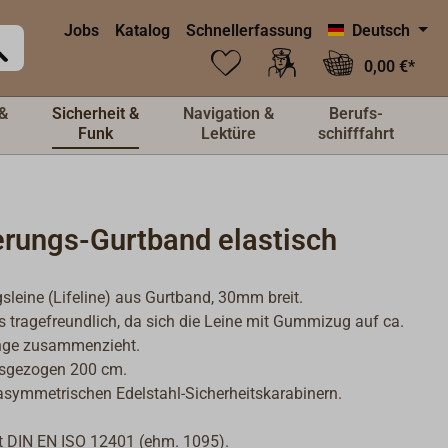
Jobs
Katalog
Schnellerfassung
Deutsch
0,00 €*
&
Sicherheit &
Navigation &
Berufs-
Funk
Lektüre
schifffahrt
erungs-Gurtband elastisch
sleine (Lifeline) aus Gurtband, 30mm breit.
 tragefreundlich, da sich die Leine mit Gummizug auf ca.
nge zusammenzieht.
sgezogen 200 cm.
asymmetrischen Edelstahl-Sicherheitskarabinern.
t DIN EN ISO 12401 (ehm. 1095).