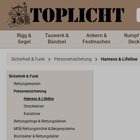
inhalt springen
Rigg &
Tauwerk &
Ankern &
Rumpf
Segel
Bändsel
Festmachen
Deck
Sicherheit & Funk
Personensicherung
Harness & Lifeline
Sicherheit & Funk
Rettungswesten
Personensicherung
Harness & Lifeline
Streckleinen
Karabiner
Rettungsringe & Rettungsleinen
MOB Rettungsmittel & Bergesysteme
Bootsleiter & Rettungsleiter