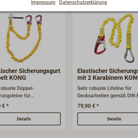
Impressum
Datenschutzerklärung
tischer Sicherungsgurt
Elastischer Sicherung
pelt KONG
mit 2 Karabinern KO
robuste Doppel-
Sehr robuste Lifeline für
rungsleine für
Decksarbeiten gemäß DIN 
arbeiten gemäß DIN EN
ISO 12401 und ISAF/WORL
 € *
79,90 € *
2401 (ehem. 1095).Der
SAILING OSR. Gefertigt aus 30
lgurt erlaubt es, auch bei
mm breitem gelben Gurtba
Details
Details
el des
Elastikeinlage, die den Gurt
tigungspunktes an Deck
Ruhezustand um ca. 50 %