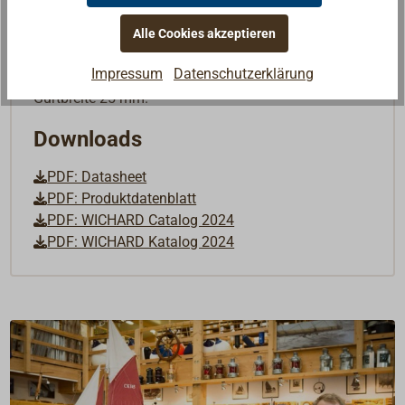
mit einer fluoreszierenden Kunststoffkappe
abgedeckt ist und daher keine Kratzer an Deck
Alle Cookies akzeptieren
verursacht.
Impressum
Datenschutzerklärung
Lieferung paarweise.
Gurtbreite 25 mm.
Downloads
PDF: Datasheet
PDF: Produktdatenblatt
PDF: WICHARD Catalog 2024
PDF: WICHARD Katalog 2024