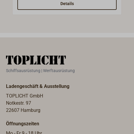
dem Lifebelt sichern kann und ein freies
Details
Bewegen an Deck möglich ist.Zum Befestigen
an Deck sind beidseitig 9 cm lange Schlaufen
eingenäht. Das Gurtband kann aber auch auf
einer Klampe belegt werden.
Schiffsausrüstung | Werftausrüstung
Ladengeschäft & Ausstellung
TOPLICHT GmbH
Notkestr. 97
22607 Hamburg
Öffnungszeiten
Mo - Fr 9 - 18 Uhr