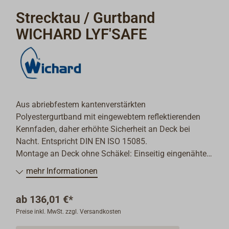
Strecktau / Gurtband
WICHARD LYF'SAFE
Aus abriebfestem kantenverstärkten
Polyestergurtband mit eingewebtem reflektierenden
Kennfaden, daher erhöhte Sicherheit an Deck bei
Nacht. Entspricht DIN EN ISO 15085.
Montage an Deck ohne Schäkel: Einseitig eingenähte
Schlaufe (kann z. B. in Decksklampen eingehängt
mehr Informationen
werden), das glatte Ende wird mit einer hochfesten
geschmiedeten Edelstahl-Gurtschnalle gespannt, die
ab
136,01 €*
mit einer fluoreszierenden Kunststoffkappe abgedeckt
Preise inkl. MwSt. zzgl. Versandkosten
ist und daher keine Kratzer an Deck verursacht.
Lieferung paarweise.