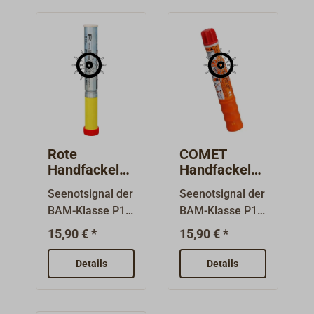
Rote
COMET
Handfackel
Handfackel
CF3 SOLAS
rot
Seenotsignal der
Seenotsignal der
BAM-Klasse P1:
BAM-Klasse P1:
Abgabe nur an
Abgabe nur an
15,90 € *
15,90 € *
Personen über
Personen über
18 Jahre.Rote
18 Jahre.Rote
Details
Details
Handfackel.
Handfackel.
Internationales
Internationales
Seenotsignal
Seenotsignal