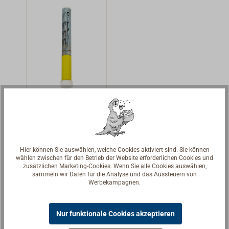
zum wirksamen
zum wirksamen
Erregen von
Erregen von
Aufmerksamkeit
Aufmerksamkeit
im
im
Schiffsverkehr
Schiffsverkehr
und zur genauen
und zur
Positionsmarkier
genauen Positio
ung für den
nsmarkierung
Weiße
Einsatz bei Tag
für den Einsatz
Handfackel
oder
bei Tag oder
CF3
Seenotsignal der
Nacht.Lichtfarbe
Nacht.Gebrauch
BAM-Klasse P1:
Rot,
szeit drei Jahre.
Hier können Sie auswählen, welche Cookies aktiviert sind. Sie können
Abgabe nur an
Leuchtstärke
wählen zwischen für den Betrieb der Website erforderlichen Cookies und
13,90 € *
zusätzlichen Marketing-Cookies. Wenn Sie alle Cookies auswählen,
Personen über
15000 cd,
sammeln wir Daten für die Analyse und das Aussteuern von
18 Jahre.Weiße
Brenndauer 60
Details
Werbekampagnen.
Handfackel zur
sec. mit
Kollisionswarnun
Steuerrad-
Nur funktionale Cookies akzeptieren
g sowie zum
Zulassung
Ausleuchten von