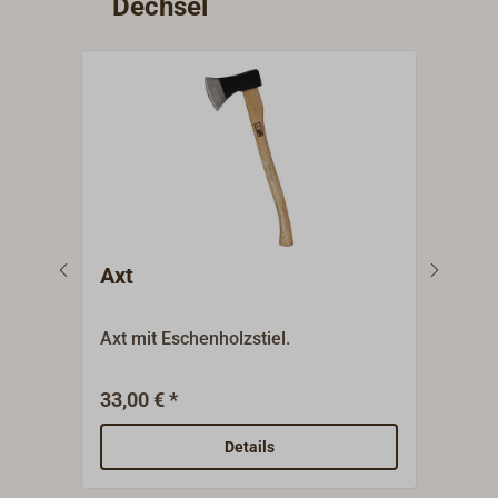
Dechsel
Axt
Bre
Axt mit Eschenholzstiel.
Brec
600 
kg.B
33,00 € *
14,4
Ausr
"Ver
Details
Tradi