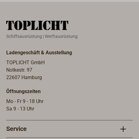
Farbe muss die Oberfläche auf mindestens
400°C erhitzt werden, um das Bindemittel
einzubrennen.Sicherheitshinweis: Die
Oberfläche nicht anfassen (auch im kalten
Zustand ), die Farbe hat eine beizende
Schiffsausrüstung | Werftausrüstung
Wirkung.Technische
DatenAnwendungsbereich: Hitzebeständige
Ladengeschäft & Ausstellung
Farbe für MetalloberflächenUntergrund: Stahl,
(Guss)Eisen, das hohen Temperaturen
TOPLICHT GmbH
ausgesetzt istErgiebigkeit: ca. 12
Notkestr. 97
m2/l.Verdünnung: EPIFANES Farbverdünner
22607 Hamburg
(Art.Nr. 2059-001)Applikationsmethode:
Öffnungszeiten
Pinsel, RolleTrocknungszeiten (bei 20°C):
staubtrocken nach 15 min., klebfrei nach 1
Mo - Fr 9 - 18 Uhr
Std., überstreichbar nach 12 Std.
Sa 9 - 13 Uhr
Service