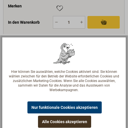
Merken
In den Warenkorb
Beschreibung
Die HENSOTHERM-Brandschutzfarbe ist eine
Hier können Sie auswählen, welche Cookies aktiviert sind. Sie können
dämmschichtbildene Beschichtung für Holz nach
wählen zwischen für den Betrieb der Website erforderlichen Cookies und
zusätzlichen Marketing-Cookies. Wenn Sie alle Cookies auswählen,
DIN 4102 Teil1. Unter Hitzeeinwirkung bildet sie eine
sammeln wir Daten für die Analyse und das Aussteuern von
wärmedämmende Schaumschicht auf gefährdeten
Werbekampagnen.
Holzoberflächen wie z. B. im Maschinenraum oder in
der Pantry von hölzernen Yachten und
Nur funktionale Cookies akzeptieren
Traditionsschiffen. HENSOTHERM ist bereits auf
zahlreichen Traditionsschiffen als
Alle Cookies akzeptieren
Brandschutzsystem anerkannt.