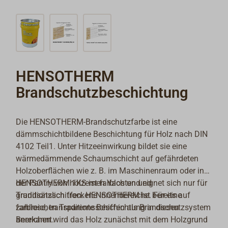
HENSOTHERM
Brandschutzbeschichtung
Die HENSOTHERM-Brandschutzfarbe ist eine
dämmschichtbildene Beschichtung für Holz nach DIN
4102 Teil1. Unter Hitzeeinwirkung bildet sie eine
wärmedämmende Schaumschicht auf gefährdeten
Holzoberflächen wie z. B. im Maschinenraum oder in
der Pantry von hölzernen Yachten und
HENSOTHERM 1KS ist farblos und eignet sich nur für
Traditionsschiffen. HENSOTHERM ist bereits auf
grundsätzlich trockene Innenbereiche. Für eine
zahlreichen Traditionsschiffen als Brandschutzsystem
farblose, transparente Beschichtung in diesen
anerkannt.
Bereichen wird das Holz zunächst mit dem Holzgrund