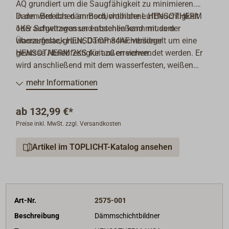
AQ grundiert um die Saugfähigkeit zu minimieren.
Dann wird das dämmschichtbildene HENSOTHERM
In den Bereichen an Bord, wo hohe Luftfeuchtigkeit
1KS aufgetragen und abschließend mit dem
oder Schwitzwasser entstehen kann muss der
Überzugslack HENSOTOP 84AF versiegelt um eine
wasserfeste, graue, Dämmschichtbildner
gewisse Abriebfestigkeit zu erreichen.
HENSOTHERM 2KS für außen verwendet werden. Er
wird anschließend mit dem wasserfesten, weißen
Überzugslack HENSOTOP SB versiegelt. HENSOTOP
mehr Informationen
SB ist auf Wunsch und gegen Aufpreis in einer großen
Auswahl an Farbtönen lieferbar. Ein transparenter
ab
132,99 €*
Brandschutz in feuchtigkeitsgefährdeten Bereichen ist
Preise inkl. MwSt. zzgl. Versandkosten
leider nicht möglich.
Artikel im TOPLICHT-Katalog ansehen
Art-Nr.
2575-001
Beschreibung
Dämmschichtbildner