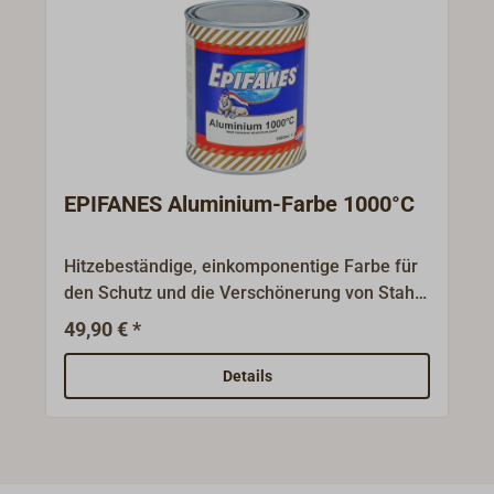
EPIFANES Aluminium-Farbe 1000°C
Hitzebeständige, einkomponentige Farbe für
den Schutz und die Verschönerung von Stahl
und Eisenoberflächen, die Temperaturen von
49,90 € *
400-1000°C ausgesetzt sind, wie z. B.
Auspuffanlagen. Anwendung: Der Untergrund
Details
sollte trocken, sauber und fettfrei sein. Rost
und lose Teile entfernen. Die Farbe wird in
einer dünnen Schicht direkt auf den blanken
Stahl aufgetragen. Nach der Trocknung der