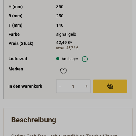
H (mm)
350
B (mm)
250
T (mm)
140
Farbe
signal gelb
42,49 €*
Preis (Stück)
netto:
35,71 €
Lieferzeit
Am Lager
Merken
In den Warenkorb
Beschreibung