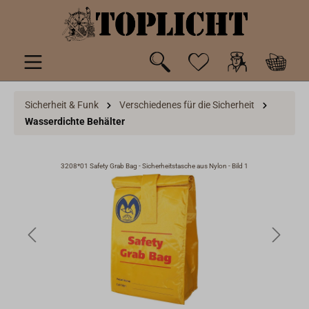
inhalt springen
Sicherheit & Funk
Verschiedenes für die Sicherheit
Wasserdichte Behälter
3208*01 Safety Grab Bag - Sicherheitstasche aus Nylon - Bild 1