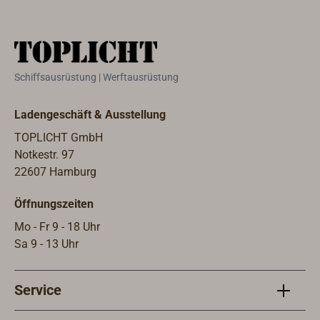
verlassen werden müssen, ist so
alles griffbereit, z.B. in einer leicht
zugänglichen Backskiste oder am
Steuerstand. Verschiedene
Staufächer, Bänder und Schlaufen
Schiffsausrüstung | Werftausrüstung
helfen, Ordnung in der Tasche zu
halten. Der schwimmfähige Grab Bag
Ladengeschäft & Ausstellung
ist aus wasserabweisendem,
reflektierenden Material in Signal-
TOPLICHT GmbH
Gelb gefertigt. So hilft sie Such- und
Notkestr. 97
Rettungsteams, Personen im Wasser
22607 Hamburg
zu finden. Der innovative
Öffnungszeiten
Schultergurt der Tasche kann
ausgehakt werden, um ihn als
Mo - Fr 9 - 18 Uhr
Sicherheitsgurte zu verwenden, mit
Sa 9 - 13 Uhr
denen Schwimmer sich durch
Einhaken an den Schwimmwesten
Service
miteinander verbinden können.Die
ACR RapidDitch Express ist mit