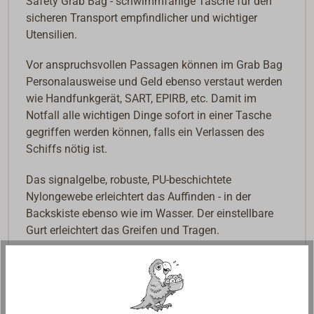
Safety Grab Bag - schwimmfähige Tasche für den
sicheren Transport empfindlicher und wichtiger
Utensilien.
Vor anspruchsvollen Passagen können im Grab Bag
Personalausweise und Geld ebenso verstaut werden
wie Handfunkgerät, SART, EPIRB, etc. Damit im
Notfall alle wichtigen Dinge sofort in einer Tasche
gegriffen werden können, falls ein Verlassen des
Schiffs nötig ist.
Das signalgelbe, robuste, PU-beschichtete
Nylongewebe erleichtert das Auffinden - in der
Backskiste ebenso wie im Wasser. Der einstellbare
Gurt erleichtert das Greifen und Tragen.
Die Schaumstoffpolsterung schütz den Inhalt und
erzeugt den nötigen Auftrieb, damit die Tasche
schwimmt. Der Roll-Verschluss mit Klettsicherung
sorgt auch für Sprüh- und Spritzwasserschutz, falls