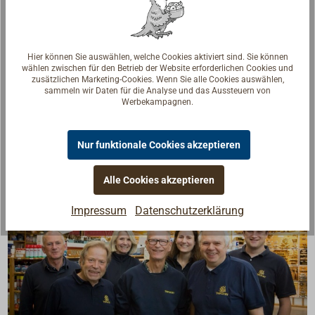
fäulnisbeständig.
Preiswerte Flaggleine, Reihleine und Bändsel für alle
Zwecke.
Hier können Sie auswählen, welche Cookies aktiviert sind. Sie können
Farbe: reinweiß.
wählen zwischen für den Betrieb der Website erforderlichen Cookies und
zusätzlichen Marketing-Cookies. Wenn Sie alle Cookies auswählen,
Länge auf der Spule: 100 m.
sammeln wir Daten für die Analyse und das Aussteuern von
Werbekampagnen.
Nur funktionale Cookies akzeptieren
Alle Cookies akzeptieren
Impressum
Datenschutzerklärung