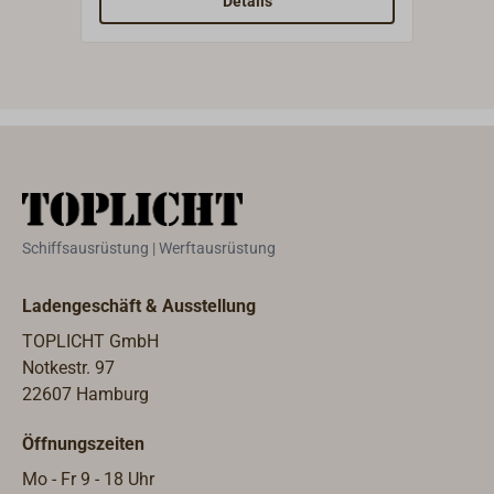
Details
Flaggleine, Reihleine und Bändsel für
Flag
alle Zwecke. Auf 100-Meter-
alle
Spulen.Farbe: gelb.
Spul
Schiffsausrüstung | Werftausrüstung
Ladengeschäft & Ausstellung
TOPLICHT GmbH
Notkestr. 97
22607 Hamburg
Öffnungszeiten
Mo - Fr 9 - 18 Uhr