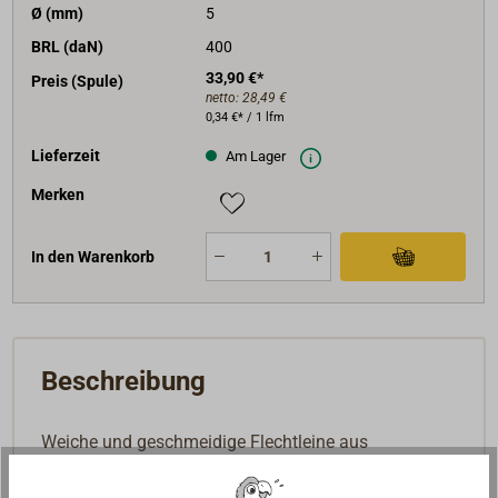
Ø (mm)
5
BRL (daN)
400
33,90 €*
Preis (Spule)
netto:
28,49 €
0,34 €* / 1 lfm
Lieferzeit
Am Lager
Merken
In den Warenkorb
Beschreibung
Weiche und geschmeidige Flechtleine aus
hochfestem, multifilem Polypropylen(PP-multi) 8-
fach geflochten. Schwimmfähig und absolut