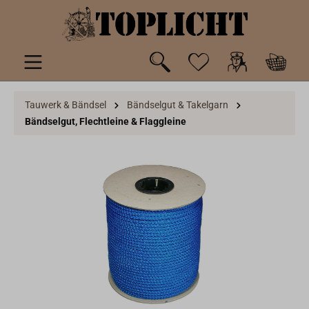
inhalt springen
Tauwerk & Bändsel
Bändselgut & Takelgarn
Bändselgut, Flechtleine & Flaggleine