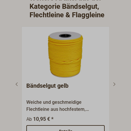
Kategorie Bändselgut,
Flechtleine & Flaggleine
Bändselgut gelb
Bän
Weiche und geschmeidige
Weic
Flechtleine aus hochfestem,
Flec
multifilem Polypropylen (PP-multi) 8-
multi
10,95 € *
1
Ab
Ab
fach geflochten. Schwimmfähig und
fach
absolut fäulnisbeständig. Preiswerte
abso