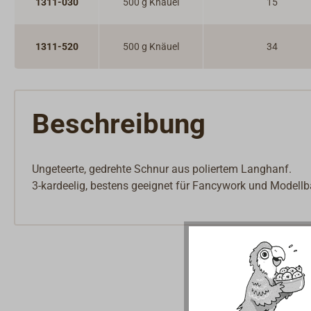
1311-030
500 g Knäuel
15
1311-520
500 g Knäuel
34
Beschreibung
Ungeteerte, gedrehte Schnur aus poliertem Langhanf.
3-kardeelig, bestens geeignet für Fancywork und Modellb