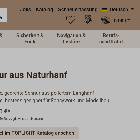
Jobs
Katalog
Schnellerfassung
Deutsch
0,00 €*
&
Sicherheit &
Navigation &
Berufs-
Funk
Lektüre
schifffahrt
ur aus Naturhanf
e, gedrehte Schnur aus poliertem Langhanf.
ig, bestens geeignet für Fancywork und Modellbau.
0 €*
 MwSt. zzgl. Versandkosten
kel im TOPLICHT-Katalog ansehen