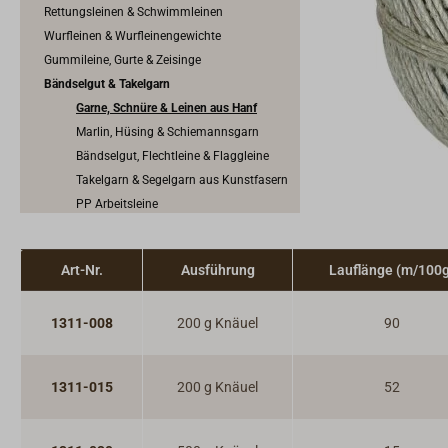
Rettungsleinen & Schwimmleinen
Wurfleinen & Wurfleinengewichte
Gummileine, Gurte & Zeisinge
Bändselgut & Takelgarn
Garne, Schnüre & Leinen aus Hanf
Marlin, Hüsing & Schiemannsgarn
Bändselgut, Flechtleine & Flaggleine
Takelgarn & Segelgarn aus Kunstfasern
PP Arbeitsleine
Relingnetze
Zubehör für Tauwerk
Art-Nr.
Ausführung
Lauflänge (m/100g
1311-008
200 g Knäuel
90
1311-015
200 g Knäuel
52