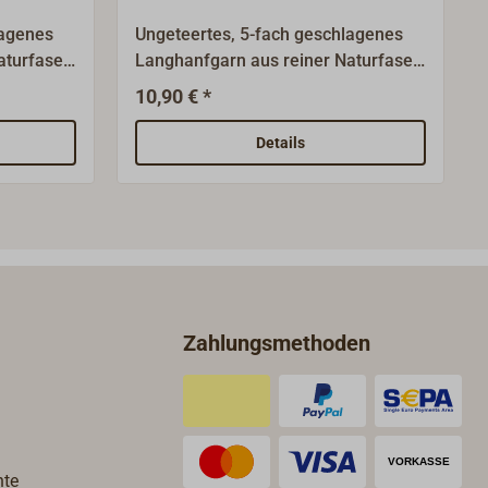
lagenes
Ungeteertes, 5-fach geschlagenes
turfaser.
Langhanfgarn aus reiner Naturfaser.
eignet für
Biologisch abbaubar.Gut geeignet für
10,90 € *
r als
Takel- und Näharbeiten oder als
. Hohe
schnelles Bändsel an Bord. Hohe
Details
st.Auch in
Griffigkeit, geringe Bruchlast.Auch in
Garten, Haus & Hof
nem
einsetzbar.Lieferung in einem
 aus
praktischen Spenderbeutel aus
ig.
Baumwolle.Farbe: hanffarbig.
Zahlungsmethoden
hte