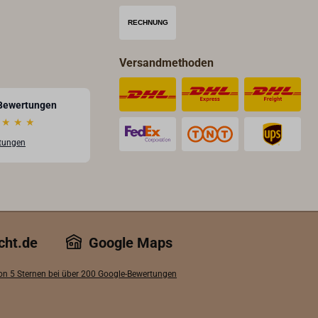
Versandmethoden
Bewertungen
★
★
★
rtungen
cht.de
Google Maps
von 5 Sternen bei über 200 Google-Bewertungen