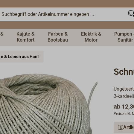
 &
Kajüte &
Farben &
Elektrik &
Pumpen 
Komfort
Bootsbau
Motor
Sanitär
re & Leinen aus Hanf
Schn
Ungeteert
3-kardeel
ab
12,3
Preise inkl.
Arti