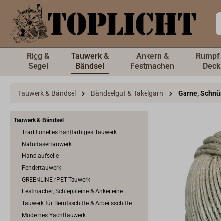
inhalt springen
Rigg &
Tauwerk &
Ankern &
Rumpf
Segel
Bändsel
Festmachen
Deck
Tauwerk & Bändsel
Bändselgut & Takelgarn
Garne, Schnü
Tauwerk & Bändsel
Traditionelles hanffarbiges Tauwerk
Naturfasertauwerk
Handlaufseile
Fendertauwerk
GREENLINE rPET-Tauwerk
Festmacher, Schleppleine & Ankerleine
Tauwerk für Berufsschiffe & Arbeitsschiffe
Modernes Yachttauwerk