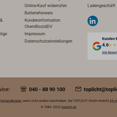
Online-Kauf widerrufen
Ladengeschäft
Batteriehinweis
 &
Kundeninformation
ChemBiozidDV
tige
Impressum
Kunden 
Datenschutzeinstellungen
4.6
★
★
Alle Bewe
vice:
040 - 88 90 100
toplicht@topli
.
Versandkosten
, wenn nicht anders beschrieben. Die TOPLICHT GmbH erreicht
4,6 
© 1984–2026
toplicht.de