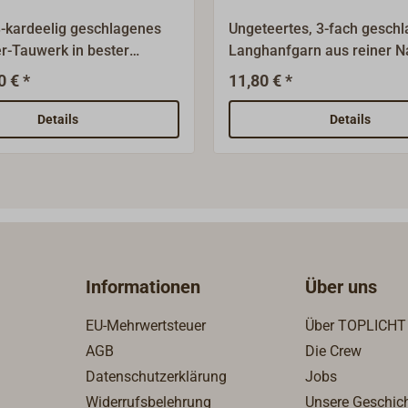
-kardeelig geschlagenes
Ungeteertes, 3-fach gesch
r-Tauwerk in bester
Langhanfgarn aus reiner Na
Qualität (LHQ
Biologisch abbaubar.Gut ge
0 € *
11,80 € *
tellt aus den Fasern der
Takel- und Näharbeiten ode
/Hanfpflanze.Ideal für
schnelles Bändsel an Bord
Details
Details
iten, Fancywork und
Griffigkeit, geringe Bruchla
dellbau.Ungeteert.
Garten, Haus & Hof
einsetzbar.Lieferung in ei
praktischen Spenderbeutel
Baumwolle.Farbe: hanffarb
Informationen
Über uns
EU-Mehrwertsteuer
Über TOPLICHT
AGB
Die Crew
Datenschutzerklärung
Jobs
Widerrufsbelehrung
Unsere Geschic