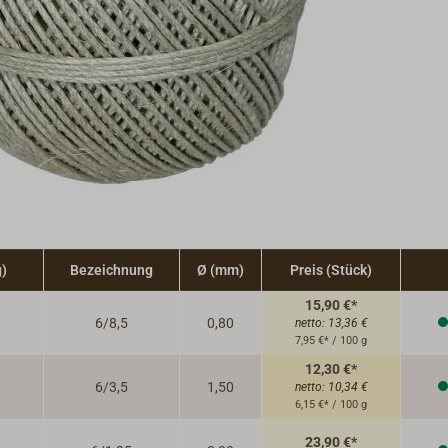
)
Bezeichnung
Ø (mm)
Preis (Stück)
15,90 €*
6/8,5
0,80
netto:
13,36 €
7,95 €* / 100 g
12,30 €*
6/3,5
1,50
netto:
10,34 €
6,15 €* / 100 g
23,90 €*