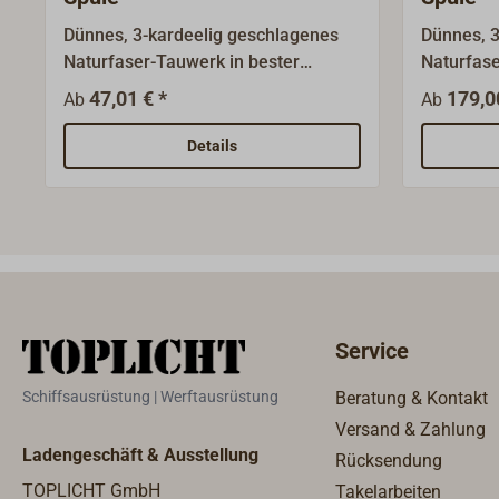
Dünnes, 3-kardeelig geschlagenes
Dünnes, 3
Naturfaser-Tauwerk in bester
Naturfase
Langhanf-Qualität (LHQ
Langhanf-
47,01 € *
179,0
Ab
Ab
1).Hergestellt aus den Fasern der
1).Herges
Cannabis-/Hanfpflanze.Ideal für
Cannabis-
Details
Takelarbeiten, Fancywork und
Takelarbe
Schiffsmodellbau.Ungeteert.
Schiffsmo
Service
Schiffsausrüstung | Werftausrüstung
Beratung & Kontakt
Versand & Zahlung
Ladengeschäft & Ausstellung
Rücksendung
TOPLICHT GmbH
Takelarbeiten