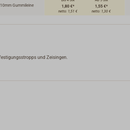
Bis 4
Stk
Ab 5
Stk
10mm Gummileine
1,80 €*
1,55 €*
netto:
1,51 €
netto:
1,30 €
festigungsstropps und Zeisingen.