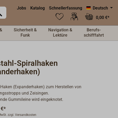
Jobs
Katalog
Schnellerfassung
Deutsch
0,00 €*
&
Sicherheit &
Navigation &
Berufs-
Funk
Lektüre
schifffahrt
stahl-Spiralhaken
anderhaken)
-Haken (Expanderhaken) zum Herstellen von
ngsstropps und Zeisingen.
nde Gummileine wird eingeknotet.
 €*
 MwSt. zzgl. Versandkosten