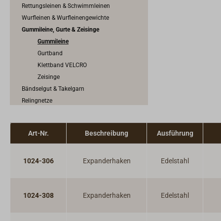
Rettungsleinen & Schwimmleinen
Wurfleinen & Wurfleinengewichte
Gummileine, Gurte & Zeisinge
Gummileine
Gurtband
Klettband VELCRO
Zeisinge
Bändselgut & Takelgarn
Relingnetze
Zubehör für Tauwerk
Art-Nr.
Beschreibung
Ausführung
1024-306
Expanderhaken
Edelstahl
1024-308
Expanderhaken
Edelstahl