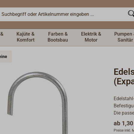
 &
Kajüte &
Farben &
Elektrik &
Pumpen 
Komfort
Bootsbau
Motor
Sanitär
eine
Edel
(Exp
Edelstahl
Befestigu
Die passe
ab
1,30
Preise inkl.