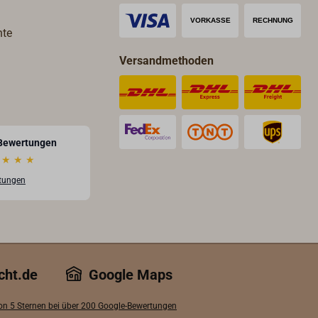
hte
Versandmethoden
Bewertungen
★
★
★
rtungen
cht.de
Google Maps
von 5 Sternen bei über 200 Google-Bewertungen