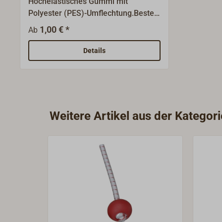
Hochelastisches Gummi mit
Polyester (PES)-Umflechtung.Beste
Dehnungseigenschaften.Farbe: weiß
1,00 € *
Ab
mit rotem Garantiefaden oder
schwarz.Passende Haken aus
Details
weißem Hartkunststoff, Edelstahl-
Spiralhaken oder praktische
Griffkugeln sind lieferbar.
Weitere Artikel aus der Kategor