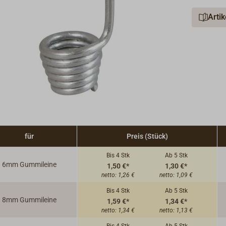
Arti
für
Preis (Stück)
Bis 4
Stk
Ab 5
Stk
6mm Gummileine
1,50 €*
1,30 €*
netto:
1,26 €
netto:
1,09 €
Bis 4
Stk
Ab 5
Stk
8mm Gummileine
1,59 €*
1,34 €*
netto:
1,34 €
netto:
1,13 €