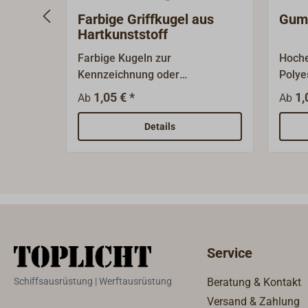
Farbige Griffkugel aus
Gum
Hartkunststoff
Farbige Kugeln zur
Hoche
Kennzeichnung oder
Polye
Handhabung von Gummileinen
Umfle
1,05 € *
1,
Ab
Ab
oder Bändselgut.Praktische
Dehnu
Hilfsmittel, hergestellt aus PA-
weiß 
Details
Kunststoff (Nylon).Lieferbar in 3
oder 
Größen und 4 Farben.
aus w
Edels
prakt
liefer
Service
Schiffsausrüstung | Werftausrüstung
Beratung & Kontakt
Versand & Zahlung