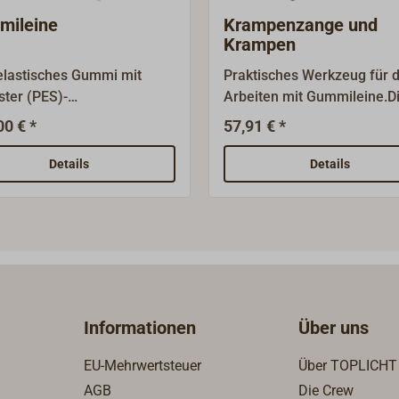
mileine
Krampenzange und
Krampen
lastisches Gummi mit
Praktisches Werkzeug für 
ster (PES)-
Arbeiten mit Gummileine.D
chtung.Beste
Backen sind so ausgehöhlt,
00 € *
57,91 € *
ngseigenschaften.Farbe:
die Edelstahl-Krampen in d
mit rotem Garantiefaden
Zange liegen bleiben.Die Gr
Details
Details
schwarz.Passende Haken
sind kunststoffummantelt 
eißem Hartkunststoff,
haben eine Länge von 170
tahl-Spiralhaken oder
Geeignet für alle
ische Griffkugeln sind
Krampengrößen.Ab 100 St
bar.
bieten wir einen günstigen
Staffelpreis an.
Informationen
Über uns
EU-Mehrwertsteuer
Über TOPLICHT
AGB
Die Crew