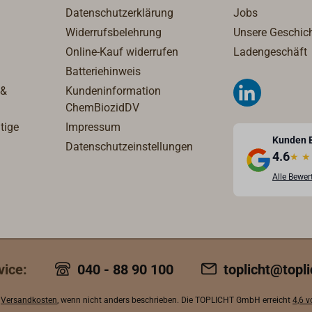
Datenschutzerklärung
Jobs
Widerrufsbelehrung
Unsere Geschic
Online-Kauf widerrufen
Ladengeschäft
Batteriehinweis
 &
Kundeninformation
ChemBiozidDV
tige
Impressum
Kunden 
Datenschutzeinstellungen
4.6
★
★
Alle Bewe
vice:
040 - 88 90 100
toplicht@topli
.
Versandkosten
, wenn nicht anders beschrieben. Die TOPLICHT GmbH erreicht
4,6 