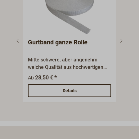
Gurtband ganze Rolle
Gur
Mittelschwere, aber angenehm
Mitt
weiche Qualität aus hochwertigen
weic
Polyestergarnen,
Poly
28,50 € *
1
Ab
Ab
Leinwandbindung.Das Gurtband ist
Lein
für viele Zwecke verwendbar, für
für 
Details
Näharbeiten, als Zeising, als
Nähar
Befestigungsmaterial oder für
Befe
Spanngurte.Farbe: weiß.
Span
schw