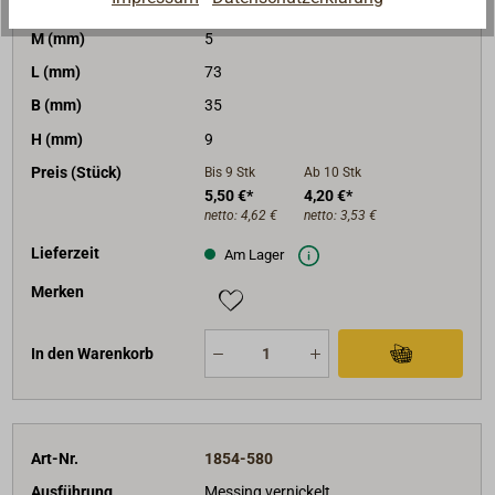
Ausführung
Messing vernickelt
M (mm)
5
L (mm)
73
B (mm)
35
H (mm)
9
Preis (Stück)
Bis 9
Stk
Ab 10
Stk
5,50 €*
4,20 €*
netto:
4,62 €
netto:
3,53 €
Lieferzeit
Am Lager
Merken
In den Warenkorb
Art-Nr.
1854-580
Ausführung
Messing vernickelt