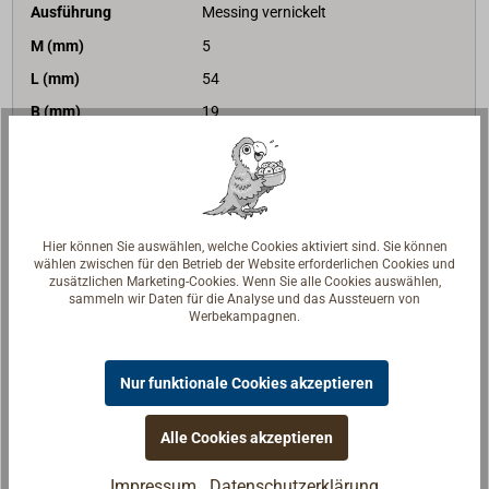
Ausführung
Messing vernickelt
M (mm)
5
L (mm)
54
B (mm)
19
H (mm)
9
Preis (Stück)
Bis 9
Stk
Ab 10
Stk
4,50 €*
3,80 €*
netto:
3,78 €
netto:
3,19 €
Hier können Sie auswählen, welche Cookies aktiviert sind. Sie können
Lieferzeit
Am Lager
wählen zwischen für den Betrieb der Website erforderlichen Cookies und
zusätzlichen Marketing-Cookies. Wenn Sie alle Cookies auswählen,
Merken
sammeln wir Daten für die Analyse und das Aussteuern von
Werbekampagnen.
In den Warenkorb
Nur funktionale Cookies akzeptieren
Alle Cookies akzeptieren
Art-Nr.
1854-560
Impressum
Datenschutzerklärung