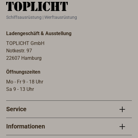
Reli
Läng
Schiffsausrüstung | Werftausrüstung
1,13
1,25
Ladengeschäft & Ausstellung
1,40 
in g
TOPLICHT GmbH
Staf
Notkestr. 97
Prei
22607 Hamburg
biet
Öffnungszeiten
durc
so d
Mo - Fr 9 - 18 Uhr
ist.
Sa 9 - 13 Uhr
Service
Informationen