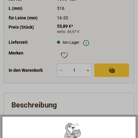
L (mm)
516
für Leine (mm)
16-20
55,89 €*
Preis (Stück)
netto:
46,97 €
Lieferzeit
Am Lager
Merken
In den Warenkorb
Beschreibung
Patentierter, hochelastischer Ruckdämpfer mit
herausnehmbaren, hochfesten Klemmbrücken (U-
Cleats) in den Enden.