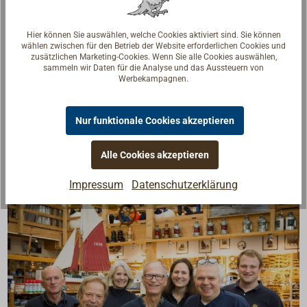
So kann der Ruckdämpfer problemlos auf einem
Hier können Sie auswählen, welche Cookies aktiviert sind. Sie können
Festmacher befestigt oder neu positioniert werden,
wählen zwischen für den Betrieb der Website erforderlichen Cookies und
zusätzlichen Marketing-Cookies. Wenn Sie alle Cookies auswählen,
ohne dass ein Ende der Leine durchgezogen werden
sammeln wir Daten für die Analyse und das Aussteuern von
muss.
Werbekampagnen.
Material: besonders wetter- und
Nur funktionale Cookies akzeptieren
seewasserbeständiges EPDM-Gummi.
Alle Cookies akzeptieren
Impressum
Datenschutzerklärung