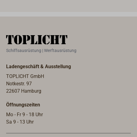
Ruckfedern sind auch für hohe
befe
Schiffsgewichte (siehe Angaben in
Vorg
der unten stehenden Tabelle)
Foto
geeignet.
Groß
Anke
Ruck
4 St
Schiffsausrüstung | Werftausrüstung
Lieg
Verw
Ladengeschäft & Ausstellung
werd
empf
TOPLICHT GmbH
Notkestr. 97
22607 Hamburg
Öffnungszeiten
Mo - Fr 9 - 18 Uhr
Sa 9 - 13 Uhr