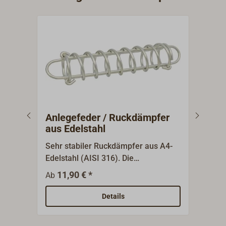
Anlegefeder / Ruckdämpfer
BUN
aus Edelstahl
Sehr stabiler Ruckdämpfer aus A4-
Ruck
Edelstahl (AISI 316). Die
schw
Anlegefeder ist besonders geeignet
Schü
11,90 € *
18,9
Ab
für dauerhaft installierte
Ersc
Festmacherleinen bei
inne
Details
problematischen, ungeschützten
Lein
Liegeplätzen mit viel Schwell.Die
zwis