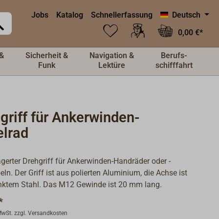
Jobs
Katalog
Schnellerfassung
Deutsch
0,00 €*
&
Sicherheit &
Navigation &
Berufs-
Funk
Lektüre
schifffahrt
griff für Ankerwinden-
elrad
gerter Drehgriff für Ankerwinden-Handräder oder -
ln. Der Griff ist aus polierten Aluminium, die Achse ist
nktem Stahl. Das M12 Gewinde ist 20 mm lang.
*
 MwSt. zzgl. Versandkosten