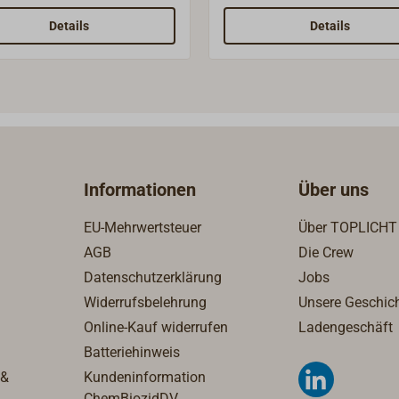
r Plattbodenschiffe
Senken kann eine elektrisc
t.Das Kurbelrad ist aus
Ankerwinde der Marke LO
Details
Details
andeltem Gusseisen,
bedient werden.Einbautiefe
ohrt und gussrau. Es muss
mindestens 28 mm
noch nach den eigenen
fnissen nachbearbeitet
n.Wir können das Kubelrad
mit größerem Durchmesser
m / 60 cm) besorgen.
Informationen
Über uns
n Sie uns gerne danach.
EU-Mehrwertsteuer
Über TOPLICHT
AGB
Die Crew
Datenschutzerklärung
Jobs
Widerrufsbelehrung
Unsere Geschic
Online-Kauf widerrufen
Ladengeschäft
Batteriehinweis
 &
Kundeninformation
ChemBiozidDV