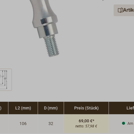
Arti
)
L2 (mm)
D (mm)
Preis (Stück)
Lief
69,00 €*
106
32
Am 
netto:
57,98 €