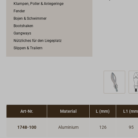
Klampen, Poller & Anlegeringe
Fender
Bojen & Schwimmer
Bootshaken
Gangways
Nützliches für den Liegeplatz
Slippen & Trailern
Art-Nr.
Material
L (mm)
L1 (mm
1748-100
Aluminium
126
95