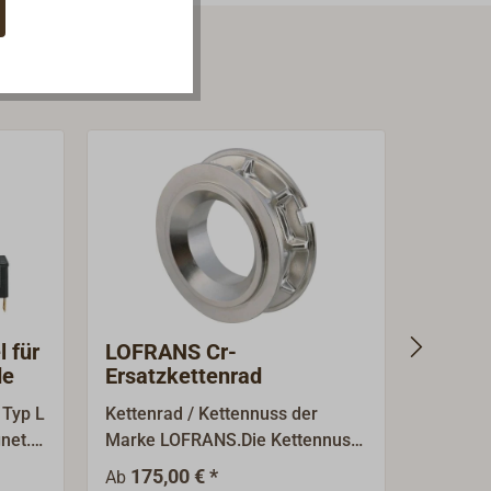
 für
LOFRANS Cr-
LOFRA
de
Ersatzkettenrad
(rot) 
Typ L
Kettenrad / Kettennuss der
Die Fuß
net.
Marke LOFRANS.Die Kettennuss
ideal f
 und
ist passend für die horizontalen
geeigne
175,00 € *
73,9
Ab
Ab