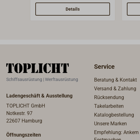
Ausführung für
viele
Rundgliederketten nach DIN
finde
Details
766.Gussraue Ausführung.Die
unbeh
angegebenen Maße können
ungeb
abweichen.
also 
Bedür
werde
auch 
(45 c
Service
Frage
Schiffsausrüstung | Werftausrüstung
Beratung & Kontakt
Versand & Zahlung
Ladengeschäft & Ausstellung
Rücksendung
TOPLICHT GmbH
Takelarbeiten
Notkestr. 97
Katalogbestellung
22607 Hamburg
Unsere Marken
Empfehlung: Ankern
Öffnungszeiten
Festmachen