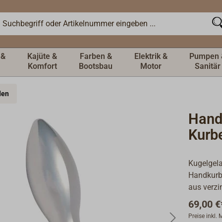
 &
Kajüte &
Farben &
Elektrik &
Pumpen 
Komfort
Bootsbau
Motor
Sanitär
den
Hand
Kurb
Kugelgela
Handkurbe
aus verzi
69,00 €
Preise inkl.