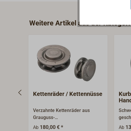
Weitere Artikel aus der Kategor
Kettenräder / Kettennüsse
Kurb
Hand
Verzahnte Kettenräder aus
Schwe
Grauguss-
gesch
Vollmaterial.Ungebohrte
man e
180,00 € *
13
Ab
Ab