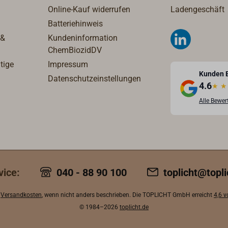
Online-Kauf widerrufen
Ladengeschäft
Batteriehinweis
 &
Kundeninformation
ChemBiozidDV
tige
Impressum
Kunden 
Datenschutzeinstellungen
4.6
★
★
Alle Bewe
vice:
040 - 88 90 100
toplicht@topli
.
Versandkosten
, wenn nicht anders beschrieben. Die TOPLICHT GmbH erreicht
4,6 
© 1984–2026
toplicht.de