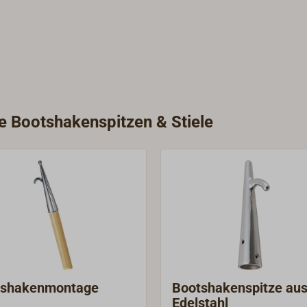
ie Bootshakenspitzen & Stiele
tshakenmontage
Bootshakenspitze au
Edelstahl