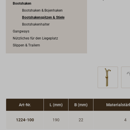
Bootshaken
Bootshaken & Bojenhaken
Bootshakenspitzen & Stiele
Bootshakenhalter
Gangways
Nützliches für den Liegeplatz
Slippen & Trailern
Art-Nr.
L (mm)
B (mm)
Materialstä
1224-100
190
22
4