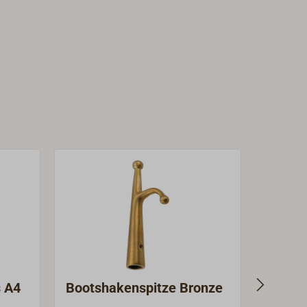
s A4
Bootshakenspitze Bronze
Boots
feuerv