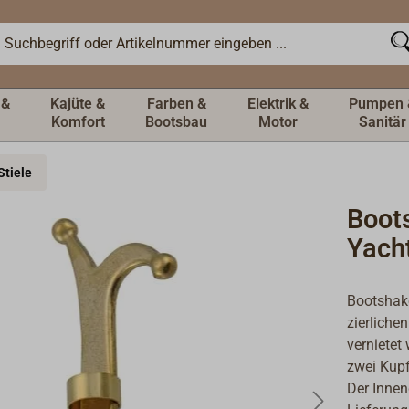
 &
Kajüte &
Farben &
Elektrik &
Pumpen 
Komfort
Bootsbau
Motor
Sanitär
Stiele
Boot
Yach
Bootshake
zierliche
vernietet
zwei Kupf
Der Inne