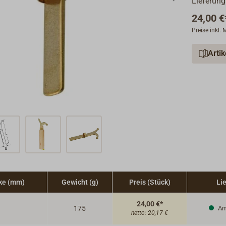
Lieferung
24,00 €
Preise inkl.
Arti
rke (mm)
Gewicht (g)
Preis (Stück)
Lie
24,00 €*
175
Am
netto:
20,17 €