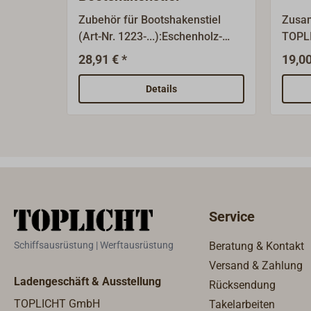
Zubehör für Bootshakenstiel
Zusa
(Art-Nr. 1223-...):Eschenholz-
TOPLI
Klauen zum Ausbaumen der
einer
28,91 € *
19,00
Vorsegel.In Kombination mit
sich 
einem unserer TOPLICHT-
ferti
Details
Bootshakenstiele können Sie
übern
sich einen individuellen
dafür
Bootshaken zusammenstellen.
Waren
Boots
Boots
Artik
(Arti
Service
werde
über 
Schiffsausrüstung | Werftausrüstung
Beratung & Kontakt
als S
Versand & Zahlung
verse
Ladengeschäft & Ausstellung
Rücksendung
erhöh
TOPLICHT GmbH
Takelarbeiten