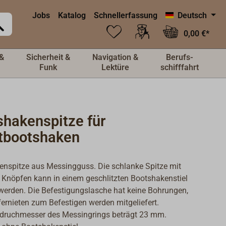
Jobs
Katalog
Schnellerfassung
Deutsch
0,00 €*
&
Sicherheit &
Navigation &
Berufs-
Funk
Lektüre
schifffahrt
shakenspitze für
tbootshaken
nspitze aus Messingguss. Die schlanke Spitze mit
n Knöpfen kann in einem geschlitzten Bootshakenstiel
 werden. Die Befestigungslasche hat keine Bohrungen,
ernieten zum Befestigen werden mitgeliefert.
ndruchmesser des Messingrings beträgt 23 mm.