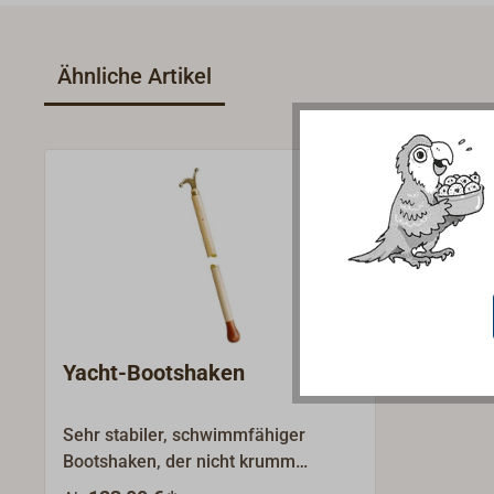
Ähnliche Artikel
Yacht-Bootshaken
Sehr stabiler, schwimmfähiger
Bootshaken, der nicht krumm
wird.Hergestellt in Finnland aus