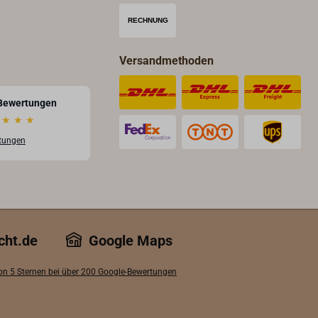
Versandmethoden
Bewertungen
★
★
★
rtungen
cht.de
Google Maps
von 5 Sternen bei über 200 Google-Bewertungen