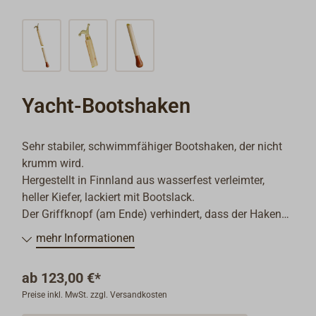
Yacht-Bootshaken
Sehr stabiler, schwimmfähiger Bootshaken, der nicht
krumm wird.
Hergestellt in Finnland aus wasserfest verleimter,
heller Kiefer, lackiert mit Bootslack.
Der Griffknopf (am Ende) verhindert, dass der Haken
beim Ziehen aus der Hand rutscht.
mehr Informationen
Die Spitze aus massivem Messing ist in den
geschlitzten Stab eingenietet und mit einem
ab
123,00 €*
zusätzlichen Ring gesichert.
Preise inkl. MwSt. zzgl. Versandkosten
Hinweis:
Bitte beachten Sie, dass für Artikel über 1,10
m Länge erhöhte Versandkosten anfallen.