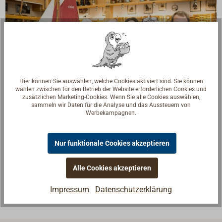
Hier können Sie auswählen, welche Cookies aktiviert sind. Sie können
wählen zwischen für den Betrieb der Website erforderlichen Cookies und
zusätzlichen Marketing-Cookies. Wenn Sie alle Cookies auswählen,
sammeln wir Daten für die Analyse und das Aussteuern von
Werbekampagnen.
Fragen zum Artikel?
Reden Sie mit Handwerkern, Bootsbauern und
Nur funktionale Cookies akzeptieren
Seglerinnen. Wir verstehen Ihre Fragen und geben die
passende Antwort.
Alle Cookies akzeptieren
Experten kontaktieren
Impressum
Datenschutzerklärung