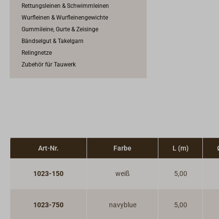
Rettungsleinen & Schwimmleinen
Wurfleinen & Wurfleinengewichte
Gummileine, Gurte & Zeisinge
Bändselgut & Takelgarn
Relingnetze
Zubehör für Tauwerk
Art-Nr.
Farbe
L (m)
1023-150
weiß
5,00
1023-750
navyblue
5,00