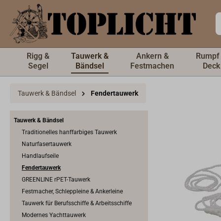
inhalt springen
Rigg &
Tauwerk &
Ankern &
Rumpf
Segel
Bändsel
Festmachen
Deck
Tauwerk & Bändsel
Fendertauwerk
Tauwerk & Bändsel
Traditionelles hanffarbiges Tauwerk
Naturfasertauwerk
Handlaufseile
Fendertauwerk
GREENLINE rPET-Tauwerk
Festmacher, Schleppleine & Ankerleine
Tauwerk für Berufsschiffe & Arbeitsschiffe
Modernes Yachttauwerk