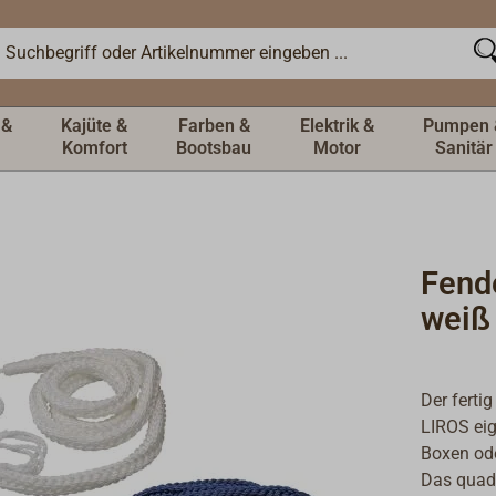
 &
Kajüte &
Farben &
Elektrik &
Pumpen 
Komfort
Bootsbau
Motor
Sanitär
Fend
weiß
Der ferti
LIROS eig
Boxen ode
Das quad