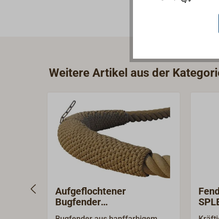
Weitere Artikel aus der Kategor
Aufgeflochtener
Fend
Bugfender
SPLE
(Sonderanfertigung)
Bugfender aus hanffarbigem
Kräfti