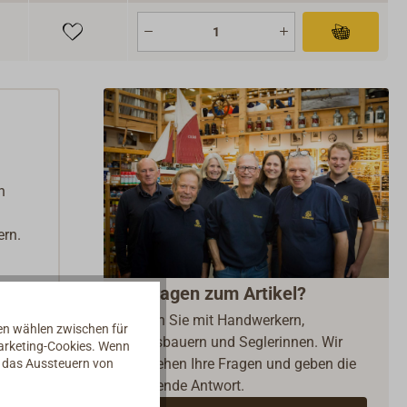
n
ern.
Fragen zum Artikel?
Reden Sie mit Handwerkern,
nen wählen zwischen für
Bootsbauern und Seglerinnen. Wir
Marketing-Cookies. Wenn
verstehen Ihre Fragen und geben die
d das Aussteuern von
passende Antwort.