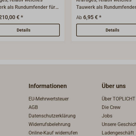
rk als Rundumfender für
Tauwerk als Rundumfender
f oder Dinghy.Aus
Schiff oder Dinghy.Aus
210,00 € *
6,95 € *
Ab
immfähigem, hanffarbigem
schwimmfähigem, hanffar
ropylen PP-
Polypropylen PP-
Details
Details
lfasertauwerk
Stapelfasertauwerk
ITEKS), geschlagen.
(SPLEITEKS),
rung als 220m-Trosse. Auch
geschlagen.Lieferung lose,
 in ganzen Metern lieferbar.
ganze Meter.Auch lieferbar
220 m-Trosse.
Informationen
Über uns
EU-Mehrwertsteuer
Über TOPLICHT
AGB
Die Crew
Datenschutzerklärung
Jobs
Widerrufsbelehrung
Unsere Geschic
Online-Kauf widerrufen
Ladengeschäft