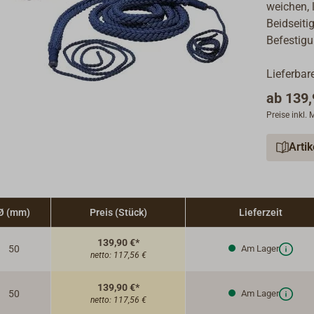
weichen, 
Beidseiti
Befestigu
Lieferbar
ab
139,
Preise inkl.
Arti
Ø (mm)
Preis (Stück)
Lieferzeit
139,90 €*
50
Am Lager
netto:
117,56 €
139,90 €*
50
Am Lager
netto:
117,56 €