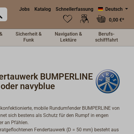
Jobs
Katalog
Schnellerfassung
Deutsch
0,00 €*
&
Sicherheit &
Navigation &
Berufs-
Funk
Lektüre
schifffahrt
ertauwerk BUMPERLINE
 oder navyblue
g konfektionierte, mobile Rundumfender BUMPERLINE von
net sich bestens als Schutz für den Rumpf in engen
r an Pfählen.
ratgeflochtenen Fendertauwerk (D = 50 mm) besteht aus