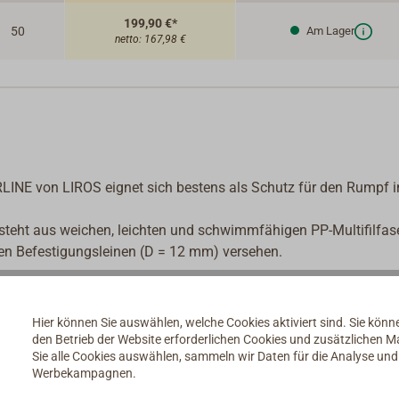
199,90 €*
50
Am Lager
netto:
167,98 €
LINE von LIROS eignet sich bestens als Schutz für den Rumpf i
teht aus weichen, leichten und schwimmfähigen PP-Multifilfas
gen Befestigungsleinen (D = 12 mm) versehen.
Hier können Sie auswählen, welche Cookies aktiviert sind. Sie kön
den Betrieb der Website erforderlichen Cookies und zusätzlichen 
Sie alle Cookies auswählen, sammeln wir Daten für die Analyse un
Werbekampagnen.