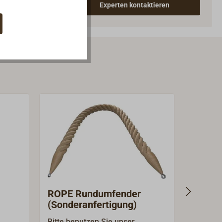
Experten kontaktieren
ROPE Rundumfender
Verjün
(Sonderanfertigung)
Fende
(Sonde
Bitte benutzen Sie unser
Handwer