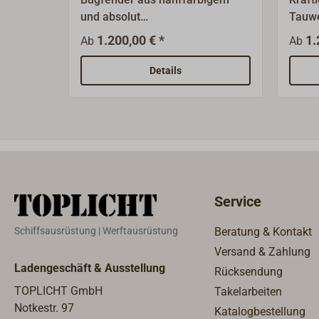
und absolut
Tauwe
verrottungsbeständigen
Schif
1.200,00 € *
1.
Ab
Ab
Polypropylen-Tauwerk, sehr fest
schw
gearbeiteter Fender in bester
Polyp
Details
Handwerks-Qualität.Dieser
Stape
Bugfender kann nur zusammen
(SPLE
mit unserem ROPE
Liefe
Rundumfender bestellt werden.
lose,
Der Bugfender wird als
Einzelfertigung in der Taklerei
auf das Fendertauwerk
Service
aufgeflochten.Bitte benutzen Sie
unser Anfrageformular für
Schiffsausrüstung | Werftausrüstung
Beratung & Kontakt
Fendertauwerk. Wir werden
Versand & Zahlung
Ihnen kurzfristig ein Angebot
Ladengeschäft & Ausstellung
Rücksendung
zusenden.Bitte beachten Sie: In
der Tabelle unten ist der Preis
TOPLICHT GmbH
Takelarbeiten
für den Bugfender angegeben.
Notkestr. 97
Katalogbestellung