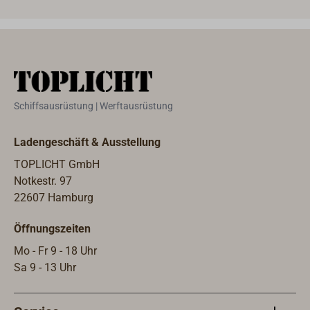
22-30 mm. Empfohlen werden
werden zwei Verbinder, jeweils oben
und unten. Zur Verbindung von
weiteren Körben benötigt man einen
Parallelverbinder C (Artikel-Nr. 1846-
210). Die Verbinder kommen mit
Schiffsausrüstung | Werftausrüstung
passenden Edelstahlschrauben, für
die Montage wird nur ein
Ladengeschäft & Ausstellung
Schraubendreher benötigt.Geliefert
wird ein Fenderkorb, die Verbinder
TOPLICHT GmbH
gehören nicht zum Lieferumfang des
Notkestr. 97
Fenderkorbs und müssen separat
22607 Hamburg
bestellt werden.
Öffnungszeiten
Mo - Fr 9 - 18 Uhr
Sa 9 - 13 Uhr