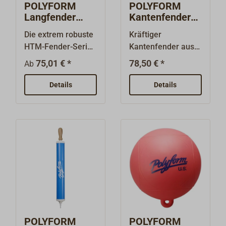
POLYFORM
POLYFORM
Langfender
Kantenfender
HTM schwarz
POLYGUARD
Die extrem robuste
Kräftiger
HTM-Fender-Serie
Kantenfender aus
von Polyform bietet
weißem,
75,01 € *
78,50 € *
Ab
maximalen Schutz
dickwandigem
bei einer Vielzahl
Vinylkunststoff. UV-
Details
Details
von Anwendungen
beständig und im
und eignet sich für
Gegensatz zu
größere Schiffe mit
Fendern aus
einer Länge von 20
Schaum resistent
bis 50 Fuß.
gegen das
Verstärkte Rippen
Eindringen von
sorgen für
Algen.Die auf dem
zusätzlichen Schutz
Steg aufliegende
und verstärkte
Kante ermöglicht
Rohrenden
eine gute
verhindern das
Befestigung des
POLYFORM
POLYFORM