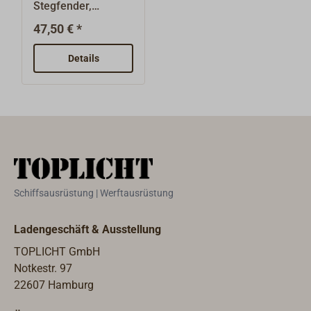
Stegfender,
hergestellt aus
47,50 € *
dickwandigem
Vinylkunststoff.Die
Details
auf dem Steg
aufliegende Kante
ermöglicht eine
gute Befestigung
des Fenders. Farbe:
weiß.
Schiffsausrüstung | Werftausrüstung
Ladengeschäft & Ausstellung
TOPLICHT GmbH
Notkestr. 97
22607 Hamburg