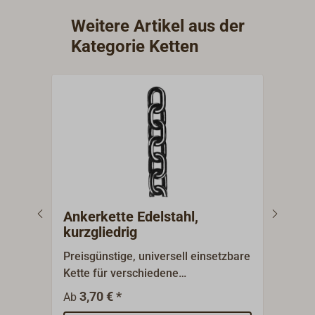
Weitere Artikel aus der
Kategorie Ketten
Ankerkette Edelstahl,
Ank
kurzgliedrig
kurz
Preisgünstige, universell einsetzbare
Prei
Kette für verschiedene
Kette
Anwendungsbereiche.Kurzgliedrig
vers
3,70 € *
2
Ab
Ab
(DIN 766), gefertigt aus Edelstahl
Anwe