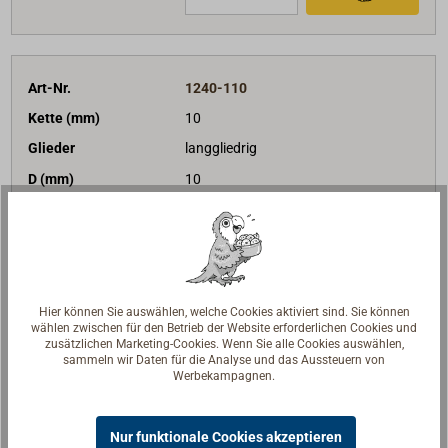
Art-Nr.
1240-110
Kette (mm)
10
Glieder
langgliedrig
D (mm)
10
T (mm)
65,00
B (mm)
40,00
Gewicht (kg/m)
1,75
BRL (kN)
40,00
Hier können Sie auswählen, welche Cookies aktiviert sind. Sie können
wählen zwischen für den Betrieb der Website erforderlichen Cookies und
Preis (Lfm)
Bis 29
lfm
Ab 30
lfm
zusätzlichen Marketing-Cookies. Wenn Sie alle Cookies auswählen,
12,50 €*
9,35 €*
sammeln wir Daten für die Analyse und das Aussteuern von
netto:
10,50 €
netto:
7,86 €
Werbekampagnen.
Lieferzeit
Am Lager
Nur funktionale Cookies akzeptieren
Merken