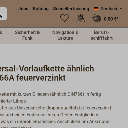
Jobs
Katalog
Schnellerfassung
Deutsch
0,00 €*
&
Sicherheit &
Navigation &
Berufs-
Funk
Lektüre
schifffahrt
rsal-Vorlaufkette ähnlich
66A feuerverzinkt
kette mit kurzen Gliedern (ähnlich DIN766) in fertig
nierter Länge.
fer aus Universalkette (Importqualität) ist feuerverzinkt.
 ist an beiden Enden mit vergrößerten Endgliedern
, was ein unproblematisches Anschäkeln am Anker und