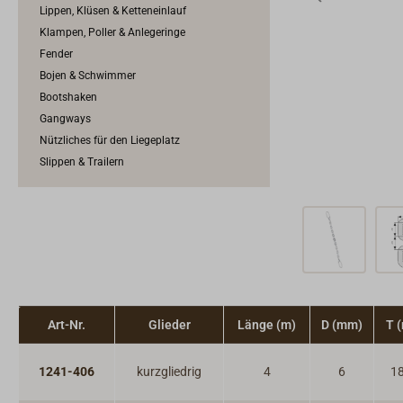
Lippen, Klüsen & Ketteneinlauf
Klampen, Poller & Anlegeringe
Fender
Bojen & Schwimmer
Bootshaken
Gangways
Nützliches für den Liegeplatz
Slippen & Trailern
Art-Nr.
Glieder
Länge (m)
D (mm)
T 
1241-406
kurzgliedrig
4
6
18