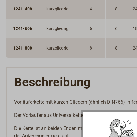
1241-408
kurzgliedrig
4
8
24
1241-606
kurzgliedrig
6
6
18
1241-808
kurzgliedrig
8
8
24
Beschreibung
Vorläuferkette mit kurzen Gliedern (ähnlich DIN766) in fer
Der Vorläufer aus Universalkette (Importqualität) ist feuer
Die Kette ist an beiden Enden mit vergrößerten Endglie
der Ankerleine ermöglicht.