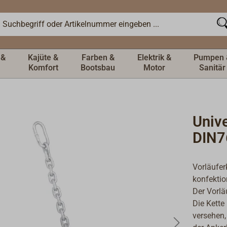
 &
Kajüte &
Farben &
Elektrik &
Pumpen 
Komfort
Bootsbau
Motor
Sanitär
Unive
DIN7
Vorläufer
konfektio
Der Vorläu
Die Kette
versehen