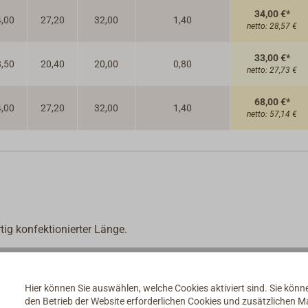
34,00 €*
,00
27,20
32,00
1,40
netto:
28,57 €
33,00 €*
,50
20,40
20,00
0,80
netto:
27,73 €
68,00 €*
,00
27,20
32,00
1,40
netto:
57,14 €
tig konfektionierter Länge.
verzinkt.
dern versehen, was ein unproblematisches Anschäkeln am Anker 
Hier können Sie auswählen, welche Cookies aktiviert sind. Sie kön
den Betrieb der Website erforderlichen Cookies und zusätzlichen 