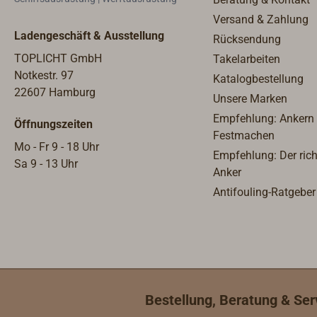
Stücken (Bund plus Restlänge)
Meter
Versand & Zahlung
geliefert.
die B
Ladengeschäft & Ausstellung
Rücksendung
Stück
gelief
TOPLICHT GmbH
Takelarbeiten
Notkestr. 97
Katalogbestellung
22607 Hamburg
Unsere Marken
Empfehlung: Ankern
Öffnungszeiten
Festmachen
Mo - Fr 9 - 18 Uhr
Empfehlung: Der rich
Sa 9 - 13 Uhr
Anker
Antifouling-Ratgeber
Bestellung, Beratung & Ser