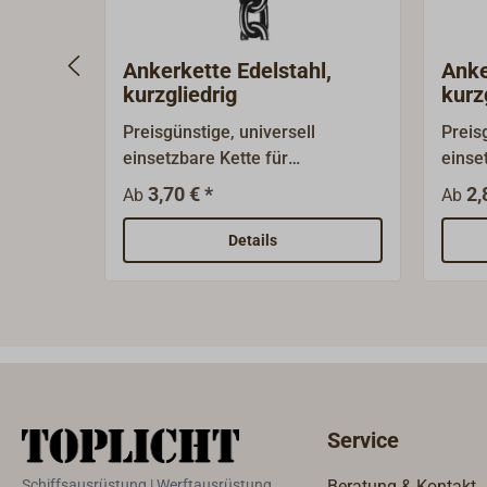
Ankerkette Edelstahl,
Anke
kurzgliedrig
kurz
Preisgünstige, universell
Preis
einsetzbare Kette für
einse
verschiedene
(Impor
3,70 € *
2,
Ab
Ab
Anwendungsbereiche.Kurzgliedri
versc
g (DIN 766), gefertigt aus
Anwen
Details
Edelstahl (AISI316).Die
g, äh
Ankerkette ist als lose
Maßa
Meterware bis zu einer
mögli
maximalen Länge von 49 Metern
Stahl.
lieferbar.Oder als Bund von 50
Meter
Metern Länge. Ab der Bundlänge
maxim
gilt der günstigere
liefe
Service
Meterpreis.Größere Längen als
Meter
die Bundlänge werden in zwei
gilt d
Schiffsausrüstung | Werftausrüstung
Beratung & Kontakt