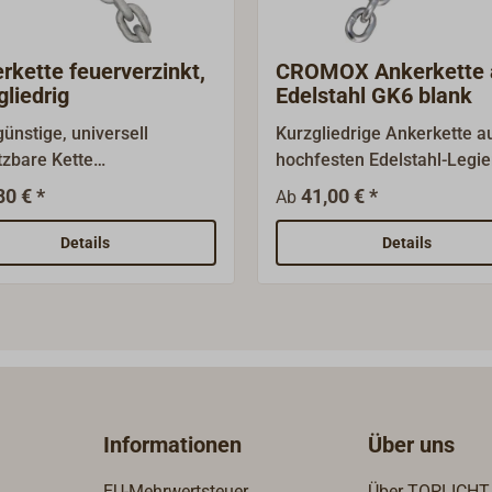
rkette feuerverzinkt,
CROMOX Ankerkette 
gliedrig
Edelstahl GK6 blank
günstige, universell
Kurzgliedrige Ankerkette a
tzbare Kette
hochfesten Edelstahl-Legi
tqualität) für
1.4404 (AISI 316L), Gütekl
80 € *
41,00 € *
Ab
hiedene
6. Kalibriert und lehrenhalt
dungsbereiche.Kurzgliedri
nach DIN 766A. Die Kette h
Details
Details
nlich DIN 766 (geringe
eine hohe
bweichungen sind
Korrosionsbeständigkeit im
ch), aus feuerverzinktem
Salzwasser, auch bei hohe
Die Ankerkette ist als lose
Wassertemperaturen bis 2
ware bis zu einer
(PRE-Wert ca. 25). Die
alen Länge von 49 Metern
Oberfläche ist
rbar.Oder als Bund von 50
blank.Mindestbestellmeng
Informationen
Über uns
n Länge. Ab der Bundlänge
m. Lieferung in ganzen Bu
er günstigere
ab 20 m Länge - konfektion
EU-Mehrwertsteuer
Über TOPLICHT