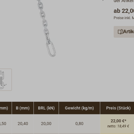
der Anker
ab
22,0
Preise inkl.
Arti
(mm)
B (mm)
BRL (kN)
Gewicht (kg/m)
Preis (Stück)
22,00 €*
,50
20,40
20,00
0,80
netto:
18,49 €