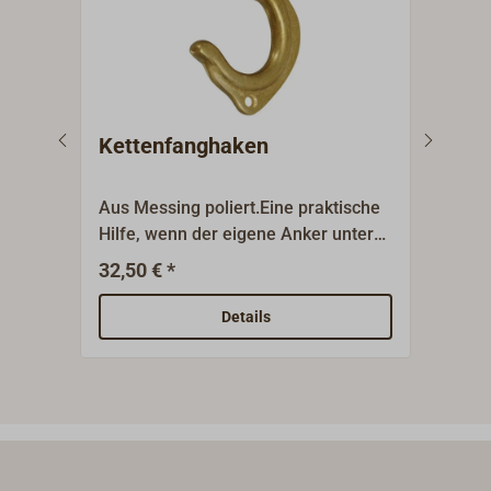
Kettenfanghaken
Ket
GRI
Aus Messing poliert.Eine praktische
Pate
Hilfe, wenn der eigene Anker unter
Edel
einer fremden Kette oder Trosse
auf e
32,50 € *
2
Ab
verhakt ist.Länge 120 mm.
Anke
viel
Details
Schäk