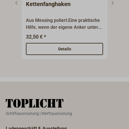
Kettenfanghaken
Ket
GRI
Aus Messing poliert.Eine praktische
Pate
Hilfe, wenn der eigene Anker unter
Edel
einer fremden Kette oder Trosse
auf e
32,50 € *
2
Ab
verhakt ist.Länge 120 mm.
Anke
viel
Details
Schäk
Schiffsausrüstung | Werftausrüstung
Ladengeschäft & Ausstellung