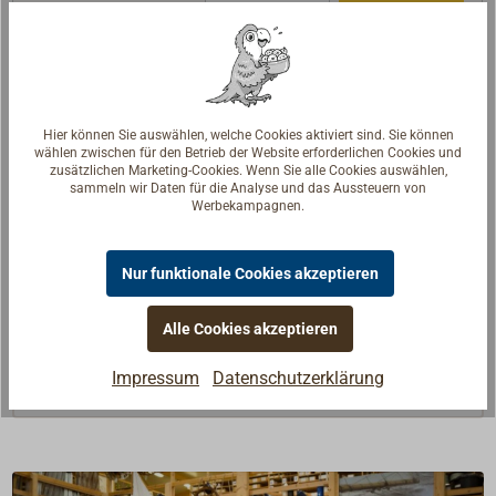
Beschreibung
Hier können Sie auswählen, welche Cookies aktiviert sind. Sie können
wählen zwischen für den Betrieb der Website erforderlichen Cookies und
zusätzlichen Marketing-Cookies. Wenn Sie alle Cookies auswählen,
Funktionale Klampe aus poliertem Messing mit
sammeln wir Daten für die Analyse und das Aussteuern von
großer, solider Grundplatte. Die kleinere Klampe hat
Werbekampagnen.
vier Bohrungen, die beiden größeren sechs
Bohrungen
Nur funktionale Cookies akzeptieren
Dank der schweren Ausführung und der Grundplatte
ist diese formschöne Klampe gut belastbar. Gut
Alle Cookies akzeptieren
geeignet als Mittelklampe auf dem Vordeck.
Impressum
Datenschutzerklärung