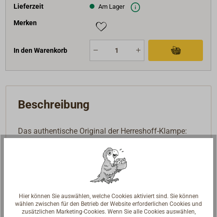
Lieferzeit
Am Lager
Merken
In den Warenkorb
Beschreibung
Das authentische Original der Herreshoff-Klampe:
sehr robuste Ausführung mit
hohlem tailliertem
Stock
und runden Füßen (D = 58 mm).
Gefertigt aus Gussbronze,
Oberfläche lieferbar
handpoliert oder verchromt
.
Hier können Sie auswählen, welche Cookies aktiviert sind. Sie können
Befestigung über Sackbohrungen mit Gewinde M16
wählen zwischen für den Betrieb der Website erforderlichen Cookies und
in den Füßen, Lieferung ohne Bolzen.
zusätzlichen Marketing-Cookies. Wenn Sie alle Cookies auswählen,