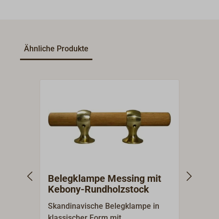
Ähnliche Produkte
Belegklampe Messing mit
Bele
Kebony-Rundholzstock
Rund
Skandinavische Belegklampe in
Klamp
klassischer Form mit
Teakh