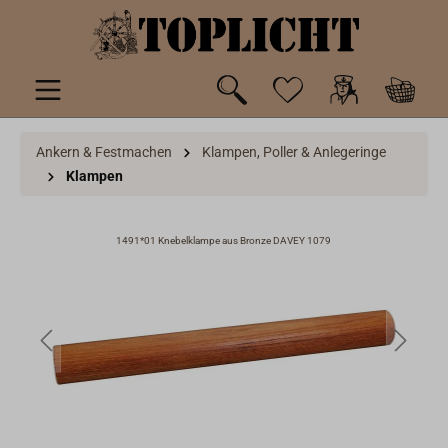
inhalt springen
Ankern & Festmachen
Klampen, Poller & Anlegeringe
Klampen
1491*01 Knebelklampe aus Bronze DAVEY 1079