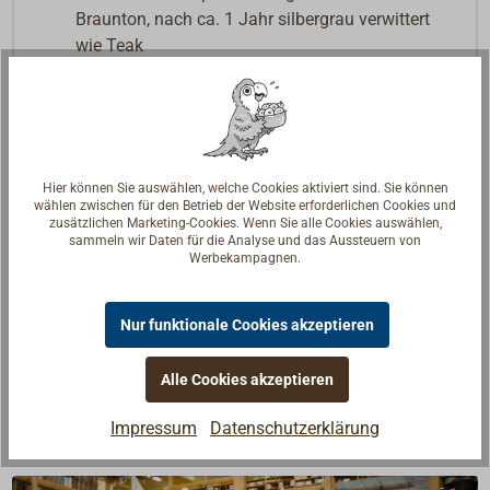
Braunton, nach ca. 1 Jahr silbergrau verwittert
wie Teak
wird das Holz geschliffen, gesägt oder gehobelt
(alles problemlos möglich), erscheint wieder der
braune
ursprüngliche Farbton
die Behandlung mit Lack oder (Teakholz-)Öl ist
Hier können Sie auswählen, welche Cookies aktiviert sind. Sie können
möglich
wählen zwischen für den Betrieb der Website erforderlichen Cookies und
zusätzlichen Marketing-Cookies. Wenn Sie alle Cookies auswählen,
vollständig recycelbar oder wie „normales“ Holz
sammeln wir Daten für die Analyse und das Aussteuern von
entsorgbar
Werbekampagnen.
Nur funktionale Cookies akzeptieren
Ausführliche Informationen zu KEBONY-Holz finden
Sie
hier
.
Alle Cookies akzeptieren
Impressum
Datenschutzerklärung