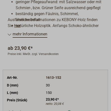
geringer Pflegeaufwand: mit Salzwasser oder mit
Schmier-, bzw. Grüner Seife ausreichend gepflegt
beständig gegen Fäulnis, Schimmel,
Ausführliche Informationen zu KEBONY-Holz finden
Insektenbefall
Sie
hier
natürliche Holzoptik. Anfangs Schoko-ähnlicher
.
Braunton, nach ca. 1 Jahr silbergrau verwittert wie
mehr Informationen
Teak
wird das Holz geschliffen, gesägt oder gehobelt
ab
23,90 €*
(alles problemlos möglich), erscheint wieder der
Preise inkl. MwSt. zzgl. Versandkosten
braune
ursprüngliche Farbton
die Behandlung mit Lack oder (Teakholz-)Öl ist
möglich
Art-Nr.
1613-152
vollständig recycelbar oder wie „normales“ Holz
entsorgbar
D (mm)
30
L (mm)
150
23,90 €*
Preis (Stück)
netto:
20,08 €