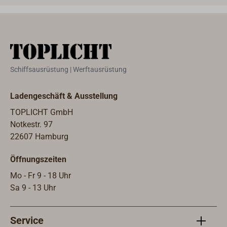
Senkschrauben montiert.Alternativ
monti
gibt es diese Klampenform auch zur
Klam
Befestigung mit zwei Senkschrauben
mit 
von oben durch die Klampe - siehe
Sock
"Passende Artikel".
Artik
Schiffsausrüstung | Werftausrüstung
Ladengeschäft & Ausstellung
TOPLICHT GmbH
Notkestr. 97
22607 Hamburg
Öffnungszeiten
Mo - Fr 9 - 18 Uhr
Sa 9 - 13 Uhr
Service