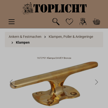
inhalt springen
Ankern & Festmachen
Klampen, Poller & Anlegeringe
Klampen
1672*01 Klampe DAVEY Bronze