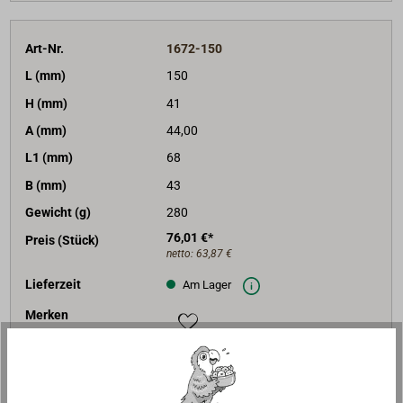
Art-Nr.
1672-150
L (mm)
150
H (mm)
41
A (mm)
44,00
L1 (mm)
68
B (mm)
43
Gewicht (g)
280
76,01 €*
Preis (Stück)
netto:
63,87 €
Lieferzeit
Am Lager
Merken
In den Warenkorb