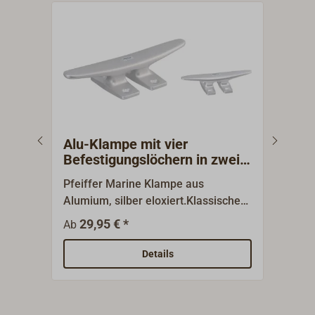
Alu-Klampe mit vier
Alu
Befestigungslöchern in zwei
Bef
Füßen
Pfeiffer Marine Klampe aus
Pfei
Alumium, silber eloxiert.Klassische
Alumi
Belegklampe / Festmacherklampe,
Bele
29,95 € *
3
Ab
Ab
die auf zahlreichen Yachten
die 
verwendet wird. Verfügbar in
verw
Details
verschiedenen Größen.Die Klampe
vers
wird durch vier Befestigungslöcher in
wird
zwei Sockeln (Füßen) von oben mit
von 