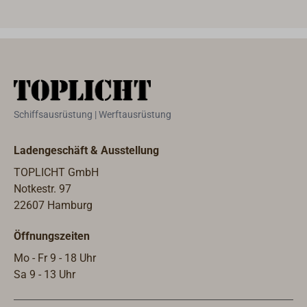
zwei Sockeln (Füßen) von oben mit
von 
Senkschrauben montiert.Alternativ
monti
gibt es diese Klampenform auch zur
Klam
Befestigung mit zwei Senkschrauben
mit 
von oben durch die Klampe - siehe
Sock
"Passende Artikel".
Artik
Schiffsausrüstung | Werftausrüstung
Ladengeschäft & Ausstellung
TOPLICHT GmbH
Notkestr. 97
22607 Hamburg
Öffnungszeiten
Mo - Fr 9 - 18 Uhr
Sa 9 - 13 Uhr