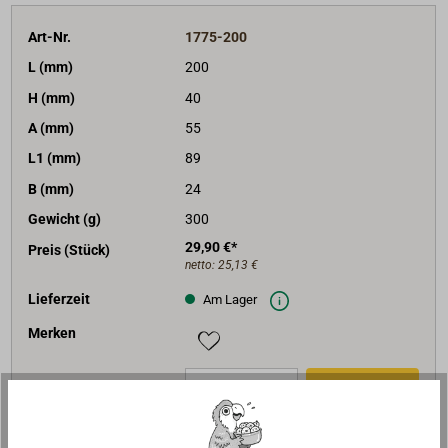
Art-Nr.
1775-200
L (mm)
200
H (mm)
40
A (mm)
55
L1 (mm)
89
B (mm)
24
Gewicht (g)
300
29,90 €*
Preis (Stück)
netto:
25,13 €
Lieferzeit
Am Lager
Merken
In den Warenkorb