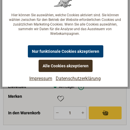
Art-Nr.
1775-250
Hier können Sie auswählen, welche Cookies aktiviert sind. Sie können
L (mm)
250
wählen zwischen für den Betrieb der Website erforderlichen Cookies und
zusätzlichen Marketing-Cookies. Wenn Sie alle Cookies auswählen,
H (mm)
50
sammeln wir Daten für die Analyse und das Aussteuern von
Werbekampagnen.
A (mm)
78
L1 (mm)
110
Nur funktionale Cookies akzeptieren
B (mm)
28
Gewicht (g)
500
Alle Cookies akzeptieren
39,90 €*
Preis (Stück)
netto:
33,53 €
Impressum
Datenschutzerklärung
Lieferzeit
Am Lager
Merken
In den Warenkorb