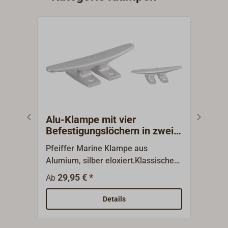
Alu-Klampe mit vier
Alu
Befestigungslöchern in zwei
Bef
Füßen
Pfeiffer Marine Klampe aus
Pfei
Alumium, silber eloxiert.Klassische
Alumi
Belegklampe / Festmacherklampe,
Bele
29,95 € *
3
Ab
Ab
die auf zahlreichen Yachten
die 
verwendet wird. Verfügbar in
verw
Details
verschiedenen Größen.Die Klampe
vers
wird durch vier Befestigungslöcher in
wird