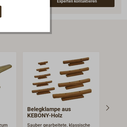
Experten kontaktieren
Belegklampe aus
Beleg
KEBONY-Holz
 zum
Sauber gearbeitete, klassische
Sauber 