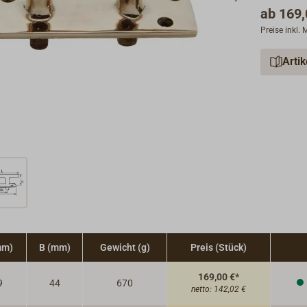
ab
169,
Preise inkl.
Arti
mm)
B (mm)
Gewicht (g)
Preis (Stück)
169,00 €*
9
44
670
netto:
142,02 €