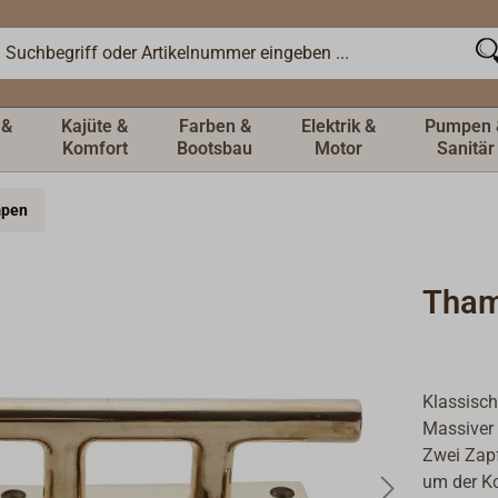
 &
Kajüte &
Farben &
Elektrik &
Pumpen 
Komfort
Bootsbau
Motor
Sanitär
mpen
Tham
Klassisch
Massiver 
Zwei Zapf
um der Ko