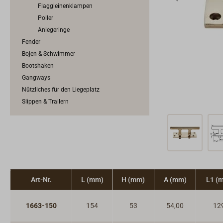
Flaggleinenklampen
Poller
Anlegeringe
Fender
Bojen & Schwimmer
Bootshaken
Gangways
Nützliches für den Liegeplatz
Slippen & Trailern
Art-Nr.
L (mm)
H (mm)
A (mm)
L1 (
1663-150
154
53
54,00
12