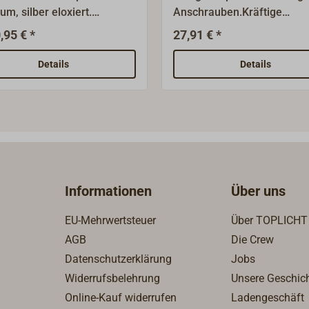
m, silber eloxiert.
Anschrauben.Kräftige
ische Belegklampe /
Ausführung.
,95 € *
27,91 € *
acherklampe, die auf
eichen Yachten verwendet
Details
Details
 Verfügbar in verschiedenen
n. Die Klampe wird durch
Befestigungslöcher von
mit Senkschrauben
rt. Alternativ gibt es diese
enform auch zur
tigung mit vier Schrauben
Informationen
Über uns
 die beiden Sockel (Füße) -
 "Passende Artikel".
EU-Mehrwertsteuer
Über TOPLICHT
AGB
Die Crew
Datenschutzerklärung
Jobs
Widerrufsbelehrung
Unsere Geschic
Online-Kauf widerrufen
Ladengeschäft