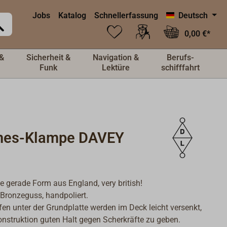
Jobs
Katalog
Schnellerfassung
Deutsch
0,00 €*
&
Sicherheit &
Navigation &
Berufs-
Funk
Lektüre
schifffahrt
es-Klampe DAVEY
e gerade Form aus England, very british!
Bronzeguss, handpoliert.
en unter der Grundplatte werden im Deck leicht versenkt,
nstruktion guten Halt gegen Scherkräfte zu geben.