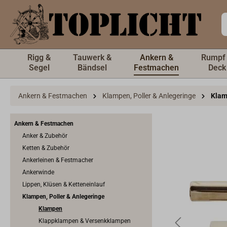
inhalt springen
Rigg &
Tauwerk &
Ankern &
Rumpf
Segel
Bändsel
Festmachen
Deck
Ankern & Festmachen
Klampen, Poller & Anlegeringe
Kla
Ankern & Festmachen
Anker & Zubehör
Ketten & Zubehör
Ankerleinen & Festmacher
Ankerwinde
Lippen, Klüsen & Ketteneinlauf
Klampen, Poller & Anlegeringe
Klampen
Klappklampen & Versenkklampen