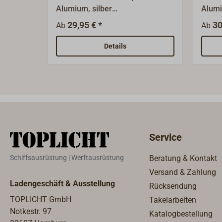
Alumium, silber
Alumiu
eloxiert.Klassische Belegklampe
Klass
29,95 € *
30
Ab
Ab
/ Festmacherklampe, die auf
Festm
zahlreichen Yachten verwendet
zahlr
Details
wird. Verfügbar in verschiedenen
wird.
Größen.Die Klampe wird durch
Größe
vier Befestigungslöcher in zwei
zwei 
Sockeln (Füßen) von oben mit
oben 
Senkschrauben
montie
montiert.Alternativ gibt es diese
Klamp
Klampenform auch zur
Befes
Service
Befestigung mit zwei
durch
Senkschrauben von oben durch
siehe
Schiffsausrüstung | Werftausrüstung
Beratung & Kontakt
die Klampe - siehe "Passende
Versand & Zahlung
Artikel".
Ladengeschäft & Ausstellung
Rücksendung
TOPLICHT GmbH
Takelarbeiten
Notkestr. 97
Katalogbestellung