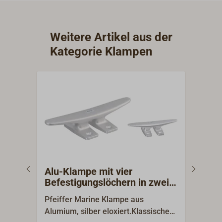
Weitere Artikel aus der
Kategorie Klampen
Alu-Klampe mit vier
Alu
Befestigungslöchern in zwei
Bef
Füßen
Pfeiffer Marine Klampe aus
Pfei
Alumium, silber eloxiert.Klassische
Alumi