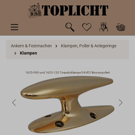
inhalt springen
Ankern & Festmachen
Klampen, Poller & Anlegeringe
Klampen
1625-090 und 1625-120 Torpedoklampe DAVEY Bronze poliert