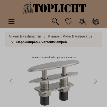
inhalt springen
Ankern & Festmachen
Klampen, Poller & Anlegeringe
Klappklampen & Versenkklampen
1763-350 Edelstahl-Klampe zum Versenken