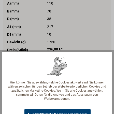
A (mm)
110
B (mm)
70
D (mm)
35
A1 (mm)
217
D1 (mm)
10
Gewicht (g)
1750
236,00 €*
Preis (Stück)
netto:
198,32 €
Lieferzeit
Am Lager
Merken
Hier können Sie auswählen, welche Cookies aktiviert sind. Sie können
In den Warenkorb
wählen zwischen für den Betrieb der Website erforderlichen Cookies und
zusätzlichen Marketing-Cookies. Wenn Sie alle Cookies auswählen,
sammeln wir Daten für die Analyse und das Aussteuern von
Werbekampagnen.
Beschreibung