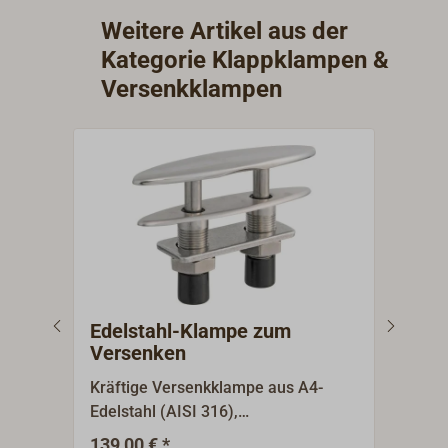
Weitere Artikel aus der
Kategorie Klappklampen &
Versenkklampen
Edelstahl-Klampe zum
Kla
Versenken
Kräftige Versenkklampe aus A4-
Klap
Edelstahl (AISI 316),
Alum
poliert.Schlanke, formschöne
leic
139,00 € *
21,5