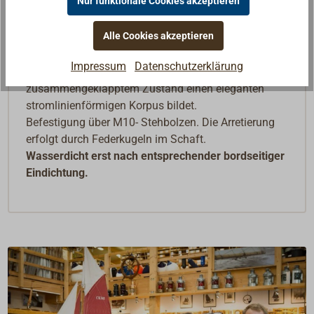
Nur funktionale Cookies akzeptieren
Alle Cookies akzeptieren
Kräftige Versenkklampe aus A4-Edelstahl (AISI 316),
poliert.
Impressum
Datenschutzerklärung
Schlanke, formschöne Klampe, die in
zusammengeklapptem Zustand einen eleganten
stromlinienförmigen Korpus bildet.
Befestigung über M10- Stehbolzen. Die Arretierung
erfolgt durch Federkugeln im Schaft.
Wasserdicht erst nach entsprechender bordseitiger
Eindichtung.