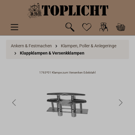
inhalt springen
Ankern & Festmachen
Klampen, Poller & Anlegeringe
Klappklampen & Versenkklampen
1763*01 Klampe zum Versenken Edelstahl