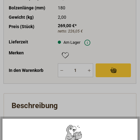
Bolzenlänge (mm)
180
Gewicht (kg)
2,00
269,00 €*
Preis (Stück)
netto:
226,05 €
Lieferzeit
Am Lager
Merken
In den Warenkorb
Beschreibung
Kräftiger Beschlag mit Kettenrolle, aus handpolierter
Bronze vom Traditionsunternehmen DAVEY London
(1108).