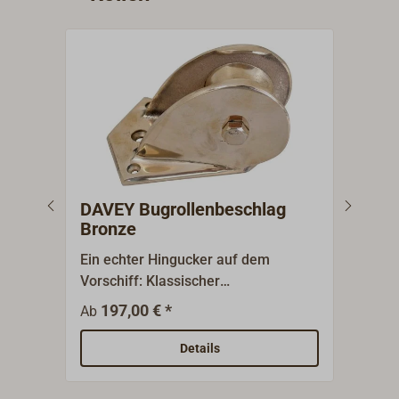
DAVEY Bugrollenbeschlag
DAV
Bronze
sch
Ein echter Hingucker auf dem
Groß
Vorschiff: Klassischer
Bugr
Bugrollenbeschlag zum Führen der
Trad
197,00 € *
369,
Ab
Ankerkette am Vorsteven aus dem
Lond
Traditionsunternehmen DAVEY
poli
Details
London (1125).Aus Gussbronze
Deck
gefertigt und handpoliert.Massive
Schr