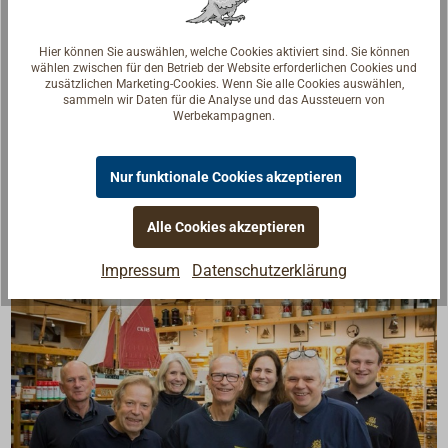
Der Korpus wird seitlich am Vorsteven verschraubt.
Hier können Sie auswählen, welche Cookies aktiviert sind. Sie können
Beidseitig montierbar.
wählen zwischen für den Betrieb der Website erforderlichen Cookies und
zusätzlichen Marketing-Cookies. Wenn Sie alle Cookies auswählen,
Die Achse (Bolzen) der Rolle wird zusätzlich durch
sammeln wir Daten für die Analyse und das Aussteuern von
Werbekampagnen.
den Steven verschraubt (komplett mit
Unterlegscheibe und Mutter).
Nur funktionale Cookies akzeptieren
Alle Cookies akzeptieren
Impressum
Datenschutzerklärung