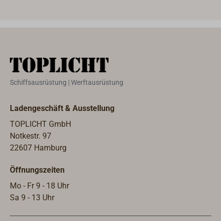
Kettenrolle aus Bronze. Kräftige
(Dur
Grundplatte: Der Beschlag wird aufs
ober
Deck oder auf den Stevenkopf
Halt
aufgesetzt.
enth
Schiffsausrüstung | Werftausrüstung
Ladengeschäft & Ausstellung
TOPLICHT GmbH
Notkestr. 97
22607 Hamburg
Öffnungszeiten
Mo - Fr 9 - 18 Uhr
Sa 9 - 13 Uhr