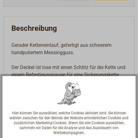
Beschreibung
Gerader Ketteneinlauf, gefertigt aus schwerem
handpoliertem Messingguss.
Der Deckel ist lose mit einen Schlitz für die Kette und
einem Befestigungsauge für eine Sicherungskette
oder Sicherungsbändsel.
Der Decksflansch dieser Klüse hat einen flachen Steg
zum Einlassen, für einen sicheren Sitz im Deck.
Hier können Sie auswählen, welche Cookies aktiviert sind. Sie können
wählen zwischen für den Betrieb der Website erforderlichen Cookies und
zusätzlichen Marketing-Cookies. Wenn Sie alle Cookies auswählen,
sammeln wir Daten für die Analyse und das Aussteuern von
Werbekampagnen.