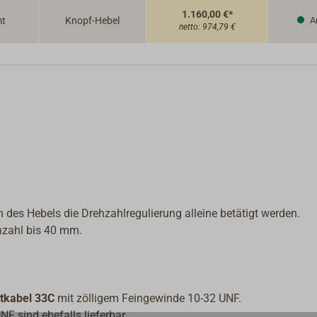
Achsen un
1.160,00 €*
mt
Knopf-Hebel
A
netto:
974,79 €
s Hebels die Drehzahlregulierung alleine betätigt werden.
ehzahl bis 40 mm.
ltkabel 33C
mit zölligem Feingewinde 10-32 UNF.
F sind ebefalls lieferbar.