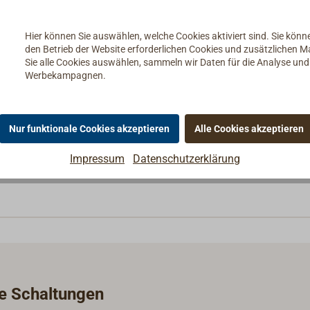
alter.
Hier können Sie auswählen, welche Cookies aktiviert sind. Sie kön
den Betrieb der Website erforderlichen Cookies und zusätzlichen 
Sie alle Cookies auswählen, sammeln wir Daten für die Analyse un
 die Berufsschifffahrt, erprobt und seit Jahrzehnten weltweit im
Werbekampagnen.
ie Schaltungen von KOBELT Maßstäbe.
ckgussverfahren aus Bronze im eigenen Haus gefertigt. Die Ach
Nur funktionale Cookies akzeptieren
Alle Cookies akzeptieren
en Teile sind sorgfältig poliert oder verchromt.
Impressum
Datenschutzerklärung
ie Schaltungen