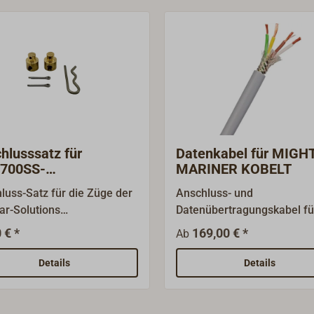
hlusssatz für
Datenkabel für MIGH
/700SS-
MARINER KOBELT
enschaltung
luss-Satz für die Züge der
Anschluss- und
ar-Solutions
Datenübertragungskabel fü
nschaltungen B80/700SS.
elektronische Motroschalt
 € *
169,00 € *
Ab
KOBELT MIGHTY MARINER.
maximale Länge des
Details
Details
Datenübertragungskabel da
Meter nicht überschreiten.
werden benötigt:Doppelt