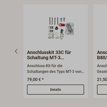
Anschlusskit 33C für
Ansc
Schaltung MT-3
B80
TELEFLEX-MORSE
Seit
Anschluss-Kit für die
Ansch
Schaltungen des Typs MT-3 von
Seast
Seastar Solutions/Morse. Mit
Seite
79,00 € *
21,50
dem Satz können Züge vom Typ
33C montiert werden. Beim Kauf
Details
eines neuen MT-3 ist der
Anschluss-Satz bereits
enthalten.