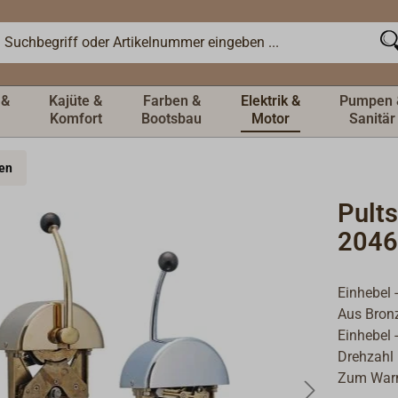
 &
Kajüte &
Farben &
Elektrik &
Pumpen 
Komfort
Bootsbau
Motor
Sanitär
en
Pult
2046
Einhebel 
Aus Bronz
Einhebel 
Drehzahl 
Zum Warm