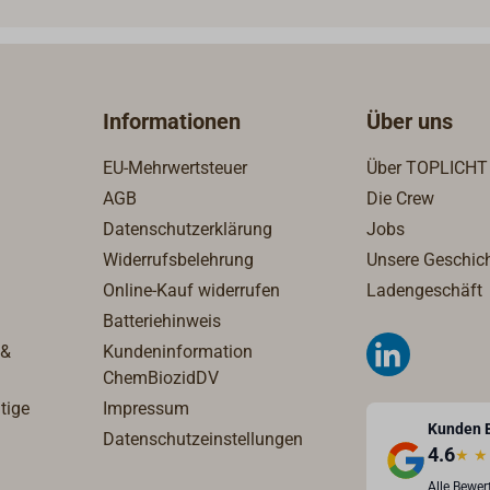
abgeschirmte
Datenübertragungskabel Ty
(2 Aderpaare, 18AWG) zur
Verbindung der Stellmotor
Informationen
Über uns
untereinander, mit den
Schaltstationen und zum
EU-Mehrwertsteuer
Über TOPLICHT
Verbinden der
AGB
Die Crew
Schaltstationen.Anschluss
Datenschutzerklärung
Jobs
Typ "P" (zweiadrig, 12AWG
Anschluss der
Widerrufsbelehrung
Unsere Geschic
Stromversorgung.Zum
Online-Kauf widerrufen
Ladengeschäft
Anschluss der
Batteriehinweis
Synchronisationseinheit od
 &
Kundeninformation
einer Leerlaufsicherung wi
ChemBiozidDV
Kabel Typ "B" (7-adrig, 18
tige
Impressum
benötigt.Bitte ermitteln Sie
Kunden 
Datenschutzeinstellungen
individuellen Bedarf oder l
4.6
★
★
Sie sich von uns telefonisc
Alle Bewe