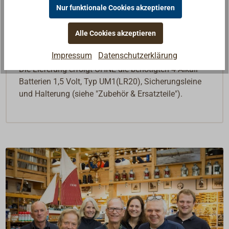
/ 0,75 Ampére) erzeugt für mindestens zwei Stunden
Nur funktionale Cookies akzeptieren
ein Dauerlicht mit einer Lichtstärke von 2 Candela.
Alle Cookies akzeptieren
Die Lampe hat eine MED-Zulassung. Die sichere
Abwurfhöhe beträgt 30 Meter.
Impressum
Datenschutzerklärung
Die Lieferung erfolgt OHNE die benötigten 4 Alkali-
Batterien 1,5 Volt, Typ UM1(LR20), Sicherungsleine
und Halterung (siehe "Zubehör & Ersatzteile").