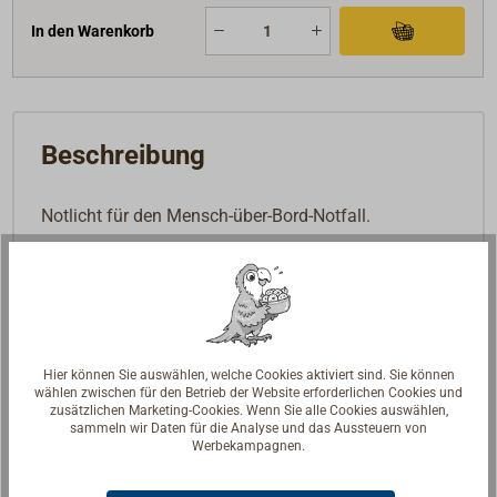
In den Warenkorb
Beschreibung
Notlicht für den Mensch-über-Bord-Notfall.
Das Rettungsbojenlicht wird mit dem Rettungsring
verbunden und so mit diesem gemeinsam der
Person im Wasser hinterhergeworfen. Im Wasser
richtet sich die Lampe selbstständig auf. Ein
Kugelkippschalter aktiviert dabei automatisch das
Hier können Sie auswählen, welche Cookies aktiviert sind. Sie können
wählen zwischen für den Betrieb der Website erforderlichen Cookies und
Licht.
zusätzlichen Marketing-Cookies. Wenn Sie alle Cookies auswählen,
sammeln wir Daten für die Analyse und das Aussteuern von
Das Gehäuse ist aus orangerotem Kunststoff. Die
Werbekampagnen.
konventionelle Glühlampe mit E10-Fassung (4,8 Volt