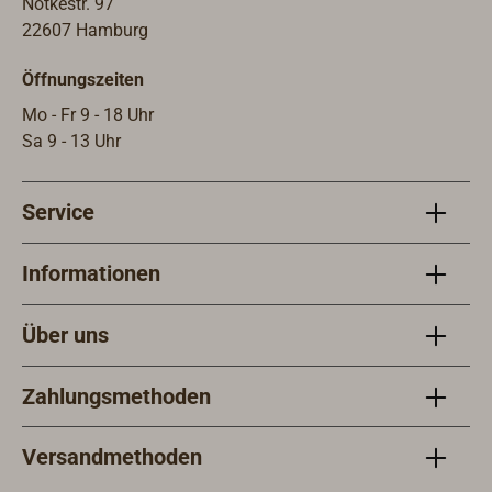
Bügeln und acht Gewindeschrauben
Notkestr. 97
an Rohren mit einem Durchmesser
22607 Hamburg
von 25 mm (z.B. Reling oder
Öffnungszeiten
Geländer) befestigen.
Mo - Fr 9 - 18 Uhr
Sa 9 - 13 Uhr
Service
Informationen
Über uns
Zahlungsmethoden
Versandmethoden