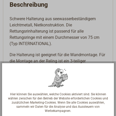
Beschreibung
Schwere Halterung aus seewasserbeständigem
Leichtmetall, Nietkonstruktion. Die
Rettungsrinhalterung ist passend für alle
Rettungsringe mit einem Durchmesser von 75 cm
(Typ INTERNATIONAL).
Die Halterung ist geeignet für die Wandmontage. Für
die Montage an der Reling ist ein 3-teiliger
Schellensatz für Rohre von 15 mm bis 22 mm
lieferbar.
Gewicht: 1,06 kg
Hier können Sie auswählen, welche Cookies aktiviert sind. Sie können
wählen zwischen für den Betrieb der Website erforderlichen Cookies und
zusätzlichen Marketing-Cookies. Wenn Sie alle Cookies auswählen,
sammeln wir Daten für die Analyse und das Aussteuern von
Werbekampagnen.