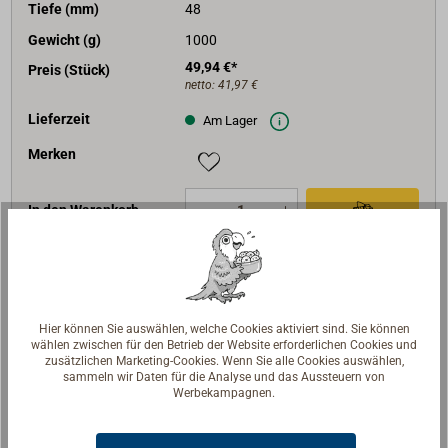
Tiefe (mm)
48
Gewicht (g)
1000
49,94 €*
Preis (Stück)
netto:
41,97 €
Lieferzeit
Am Lager
Merken
In den Warenkorb
Art-Nr.
3315-050
Hier können Sie auswählen, welche Cookies aktiviert sind. Sie können
Lichtstärke (lm)
5500
wählen zwischen für den Betrieb der Website erforderlichen Cookies und
zusätzlichen Marketing-Cookies. Wenn Sie alle Cookies auswählen,
Leuchtfarbe
kaltweiß
sammeln wir Daten für die Analyse und das Aussteuern von
Werbekampagnen.
Verbrauch
50 W
Breite (mm)
200