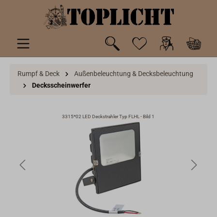
inhalt springen
Rumpf & Deck
Außenbeleuchtung & Decksbeleuchtung
Decksscheinwerfer
3315*02 LED Deckstrahler Typ FLHL - Bild 1