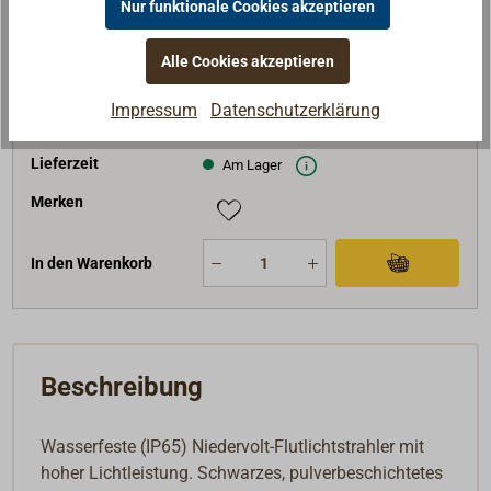
Nur funktionale Cookies akzeptieren
Höhe (mm)
240
Tiefe (mm)
59
Alle Cookies akzeptieren
Gewicht (g)
2000
69,95 €*
Impressum
Datenschutzerklärung
Preis (Stück)
netto:
58,78 €
Lieferzeit
Am Lager
Merken
In den Warenkorb
Beschreibung
Wasserfeste (IP65) Niedervolt-Flutlichtstrahler mit
hoher Lichtleistung. Schwarzes, pulverbeschichtetes