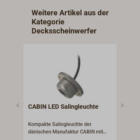
Weitere Artikel aus der
Kategorie
Decksscheinwerfer
CABIN LED Salingleuchte
CAB
Alu
Kompakte Salingleuchte der
Leis
dänischen Manufaktur CABIN mit
Deck
lichtstarker LED-Leuchteinheit.Die
klei