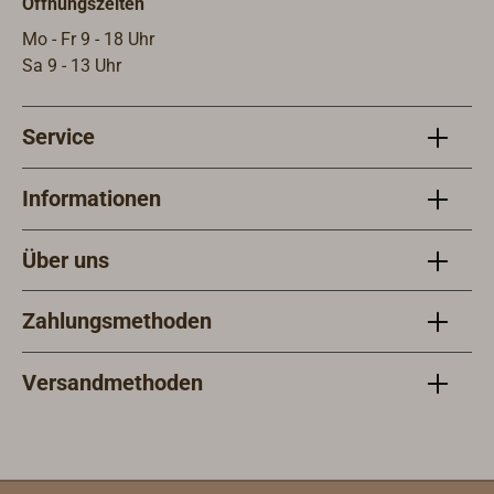
Öffnungszeiten
3,6W
10 -
Mo - Fr 9 - 18 Uhr
Bord
Sa 9 - 13 Uhr
Kabe
als 
Service
IP67
Informationen
Über uns
Zahlungsmethoden
Versandmethoden