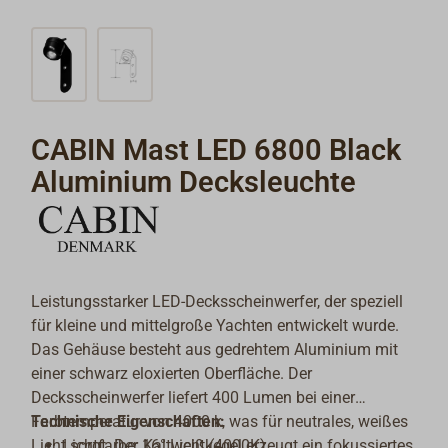
CABIN Mast LED 6800 Black
Aluminium Decksleuchte
Leistungsstarker LED-Decksscheinwerfer, der speziell
für kleine und mittelgroße Yachten entwickelt wurde.
Das Gehäuse besteht aus gedrehtem Aluminium mit
einer schwarz eloxierten Oberfläche. Der
Decksscheinwerfer liefert 400 Lumen bei einer
Farbtemperatur von 4000 k, was für neutrales, weißes
Technische Eigenschaften:
Licht sorgt. Der 16° Lichtkegel erzeugt ein fokussiertes
Lichtfarbe: Kaltweiß (4000K)