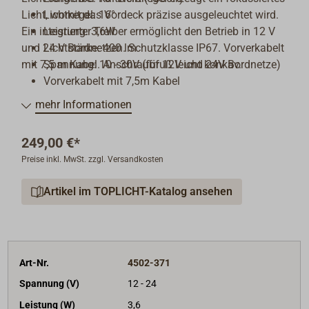
Licht, womit das Vordeck präzise ausgeleuchtet wird.
Lichtkegel: 16°
Ein integrierter Treiber ermöglicht den Betrieb in 12 V
Leistung: 3,6W
und 24 V Bordnetzen. Schutzklasse IP67. Vorverkabelt
Lichtstärke: 400 lm
mit 7,5 m Kabel. Anschraubfuß leicht konkav.
Spannung: 10 - 30V (für 12V und 24V Bordnetze)
Vorverkabelt mit 7,5m Kabel
Lebensdauer der LEDs: Mehr als 40.000 Stunden
mehr Informationen
Schutzklasse: IP67
249,00 €*
Preise inkl. MwSt. zzgl. Versandkosten
Artikel im TOPLICHT-Katalog ansehen
Art-Nr.
4502-371
Spannung (V)
12 - 24
Leistung (W)
3,6