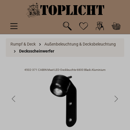
inhalt springen
Rumpf & Deck
Außenbeleuchtung & Decksbeleuchtung
Decksscheinwerfer
4502-371 CABIN Mast LED-Deckleuchte 6800 Black Aluminium