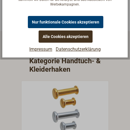
Werbekampagnen.
Experten kontaktieren
Nur funktionale Cookies akzeptieren
Alle Cookies akzeptieren
Impressum
Datenschutzerklärung
Weitere Artikel aus der
Kategorie Handtuch- &
Kleiderhaken