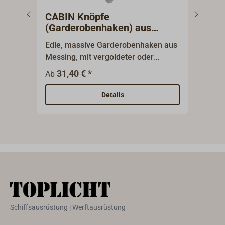
CABIN Knöpfe
Dec
(Garderobenhaken) aus
Messing
Edle, massive Garderobenhaken aus
Dreh
Messing, mit vergoldeter oder
Hake
verchromter Oberfläche. Die Haken
oder
31,40 € *
1
Ab
Ab
laufen nicht an.Verdeckte
Wandbefestigung mit Gewindehülse.
Details
Schiffsausrüstung | Werftausrüstung