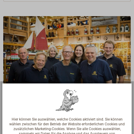
Fragen zum Artikel?
Reden Sie mit Handwerkern, Bootsbauern und
Hier können Sie auswählen, welche Cookies aktiviert sind. Sie können
Seglerinnen. Wir verstehen Ihre Fragen und geben die
wählen zwischen für den Betrieb der Website erforderlichen Cookies und
passende Antwort.
zusätzlichen Marketing-Cookies. Wenn Sie alle Cookies auswählen,
sammeln wir Daten für die Analyse und das Aussteuern von