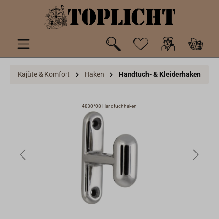
inhalt springen
Kajüte & Komfort
Haken
Handtuch- & Kleiderhaken
4880*08 Handtuchhaken